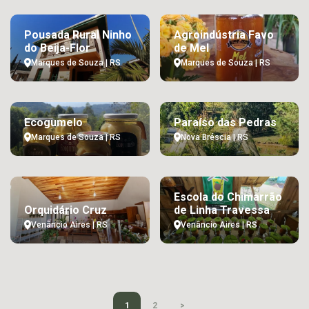
Pousada Rural Ninho
Agroindústria Favo
do Beija-Flor
de Mel
Marques de Souza | RS
Marques de Souza | RS
Ecogumelo
Paraíso das Pedras
Marques de Souza | RS
Nova Bréscia | RS
Escola do Chimarrão
Orquidário Cruz
de Linha Travessa
Venâncio Aires | RS
Venâncio Aires | RS
1
2