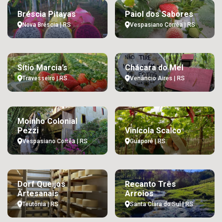
Bréscia Pitayas
Paiol dos Sabores
Nova Bréscia | RS
Vespasiano Corrêa | RS
Sítio Marcia’s
Chácara do Mel
Travesseiro | RS
Venâncio Aires | RS
Moinho Colonial
Pezzi
Vinícola Scalco
Vespasiano Corrêa | RS
Guaporé | RS
Dorf Queijos
Recanto Três
Artesanais
Arroios
Teutônia | RS
Santa Clara do Sul | RS