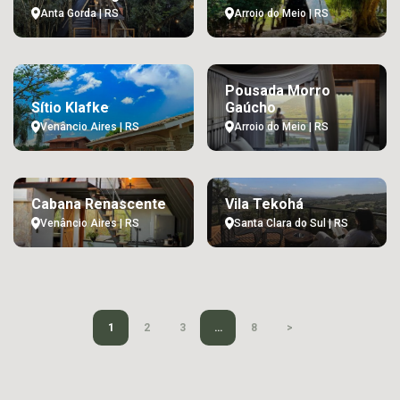
Anta Gorda | RS
Arroio do Meio | RS
Pousada Morro
Sítio Klafke
Gaúcho
Venâncio Aires | RS
Arroio do Meio | RS
Cabana Renascente
Vila Tekohá
Venâncio Aires | RS
Santa Clara do Sul | RS
1
2
3
…
8