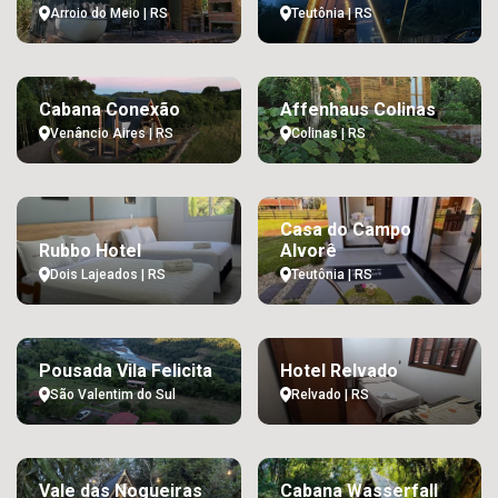
Arroio do Meio | RS
Teutônia | RS
Cabana Conexão
Affenhaus Colinas
Venâncio Aires | RS
Colinas | RS
Casa do Campo
Rubbo Hotel
Alvorê
Dois Lajeados | RS
Teutônia | RS
Pousada Vila Felicita
Hotel Relvado
São Valentim do Sul
Relvado | RS
Vale das Nogueiras
Cabana Wasserfall