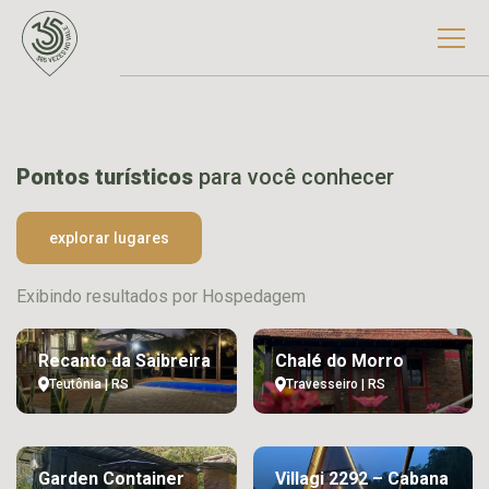
Pontos turísticos
para você conhecer
explorar lugares
Exibindo resultados por Hospedagem
Recanto da Saibreira
Chalé do Morro
Teutônia | RS
Travesseiro | RS
Garden Container
Villagi 2292 – Cabana