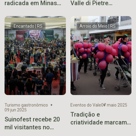
radicada em Minas
Valle di Pietre
Gerais expõe na Casa
chegam à decisão
do Museu
Encantado | RS
Arroio do Meio | RS
Turismo gastronômico
Eventos do Vale
07 maio 2025
09 jun 2025
Tradição e
Suinofest recebe 20
criatividade marcam
mil visitantes no
a 6ª Gincana Arroio
primeiro final de