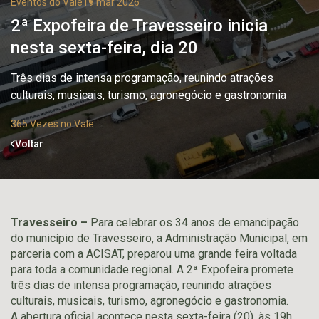
Eventos do Vale
19 mar 2026
2ª Expofeira de Travesseiro inicia
nesta sexta-feira, dia 20
Três dias de intensa programação, reunindo atrações
culturais, musicais, turismo, agronegócio e gastronomia
365 Vezes no Vale
Voltar
Travesseiro –
Para celebrar os 34 anos de emancipação
do município de Travesseiro, a Administração Municipal, em
parceria com a ACISAT, preparou uma grande feira voltada
para toda a comunidade regional. A 2ª Expofeira promete
três dias de intensa programação, reunindo atrações
culturais, musicais, turismo, agronegócio e gastronomia.
A abertura oficial acontece nesta sexta-feira (20), às 19h,