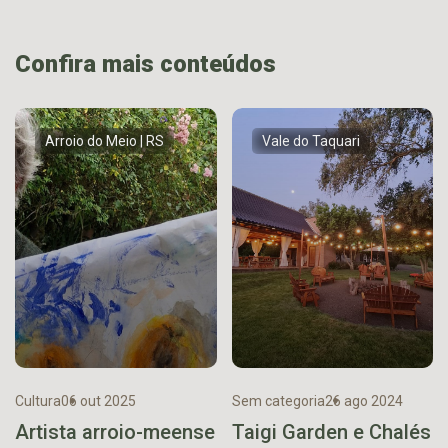
Confira mais conteúdos
Arroio do Meio | RS
Vale do Taquari
Cultura
06 out 2025
Sem categoria
26 ago 2024
Artista arroio-meense
Taigi Garden e Chalés