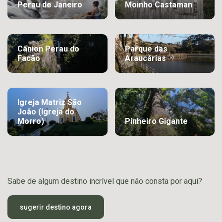
Perau de Janeiro
Moinho Castaman
Cânion Perau do
Parque das
Facão
Araucárias
Igreja Matriz São
João (Igreja do
Morro)
Pinheiro Gigante
Sabe de algum destino incrível que não consta por aqui?
sugerir destino agora