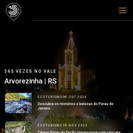
365 VEZES NO VALE
Arvorezinha | RS
ECOTURISMO
02 OUT 2024
Descubra os mistérios e belezas do Perau de
Janeiro
ECOTURISMO
19 NOV 2023
Cânion Perau do Facão impressiona com cascata