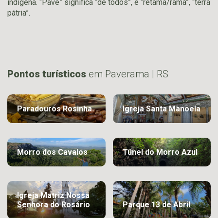
indígena. “Pave” significa “de todos”, e “retama/rama”, “terra
pátria”.
Pontos turísticos
em Paverama | RS
Paradouros Rosinha
Igreja Santa Manoela
Morro dos Cavalos
Túnel do Morro Azul
Igreja Matriz Nossa
Senhora do Rosário
Parque 13 de Abril