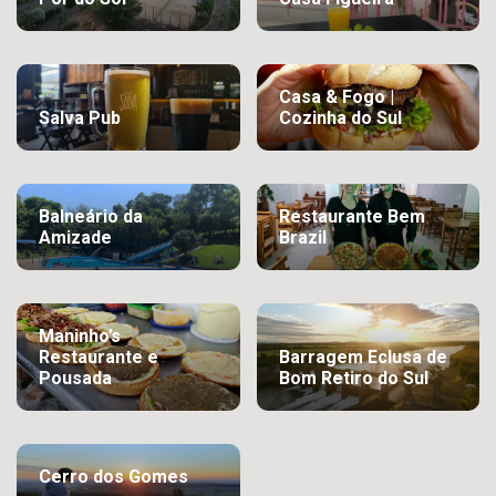
Casa & Fogo |
Salva Pub
Cozinha do Sul
Balneário da
Restaurante Bem
Amizade
Brazil
Maninho’s
Restaurante e
Barragem Eclusa de
Pousada
Bom Retiro do Sul
Cerro dos Gomes