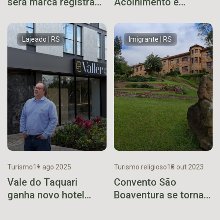
será marca registrada
Acolhimento é
no INPI
inaugurado em
Encantado como
símbolo de esperança
Lajeado | RS
Imigrante | RS
e reconstrução
Turismo
11 ago 2025
Turismo religioso
18 out 2023
Vale do Taquari
Convento São
ganha novo hotel
Boaventura se torna
com estrutura VIP e
refúgio de beleza