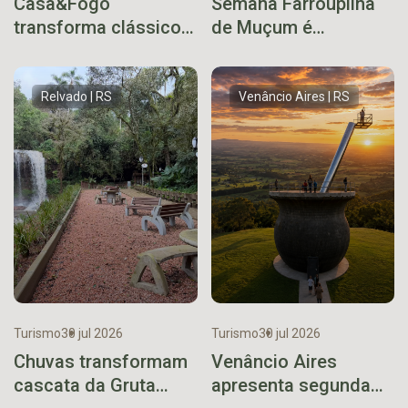
Casa&Fogo
Semana Farroupilha
transforma clássico
de Muçum é
uruguaio em xis
cancelada após
gaúcho
decisão conjunta
priorizar as
Relvado | RS
Venâncio Aires | RS
demandas do
município
Turismo
30 jul 2026
Turismo
30 jul 2026
Chuvas transformam
Venâncio Aires
cascata da Gruta
apresenta segunda