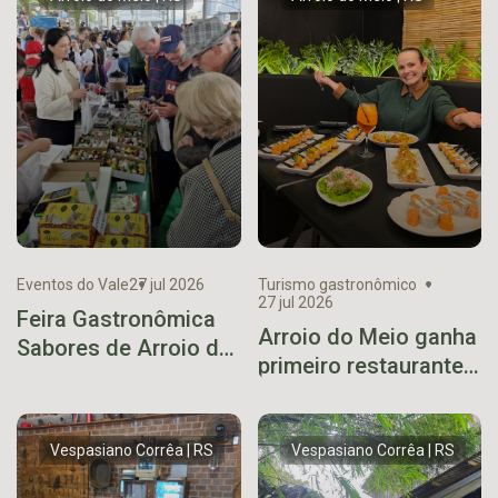
Eventos do Vale
27 jul 2026
Turismo gastronômico
27 jul 2026
Feira Gastronômica
Arroio do Meio ganha
Sabores de Arroio do
primeiro restaurante
Meio supera
especializado em
expectativas e
sushi
encerra 7ª edição
Vespasiano Corrêa | RS
Vespasiano Corrêa | RS
com sucesso de
público e vendas