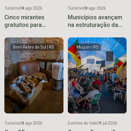
Turismo
04 ago 2026
Turismo
03 ago 2026
Cinco mirantes
Municípios avançam
gratuitos para
na estruturação da
descobrir no Vale do
Rota dos Açores em
Taquari
reunião técnica
Bom Retiro do Sul | RS
Muçum | RS
Turismo
02 ago 2026
Eventos do Vale
31 jul 2026