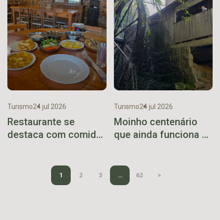
Turismo
24 jul 2026
Turismo
24 jul 2026
Restaurante se
Moinho centenário
destaca com comida
que ainda funciona se
caseira no caminho
torna ponto turístico
do Viaduto 13
em Vespasiano
Corrêa
1
2
3
…
62