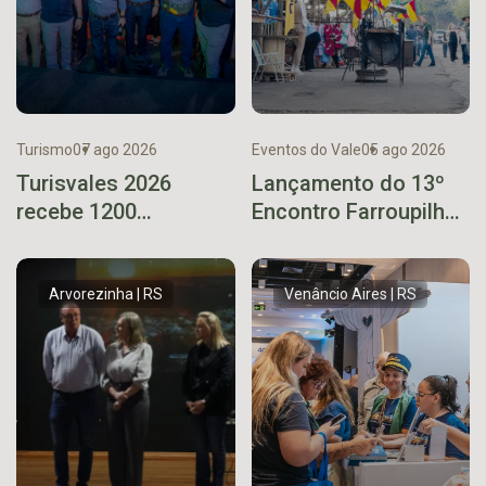
Turismo
07 ago 2026
Eventos do Vale
05 ago 2026
Turisvales 2026
Lançamento do 13º
recebe 1200
Encontro Farroupilha
profissionais do trade
de Encantado ocorre
turístico
neste sábado
Arvorezinha | RS
Venâncio Aires | RS