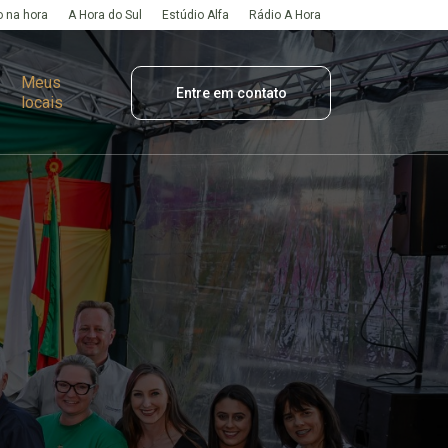
 na hora
A Hora do Sul
Estúdio Alfa
Rádio A Hora
Meus
Entre em contato
locais