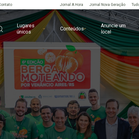
Contato
Jornal A Hora
Jornal Nova Geração
Tudo
Lugares
Anuncie um
Conteúdos
únicos
local