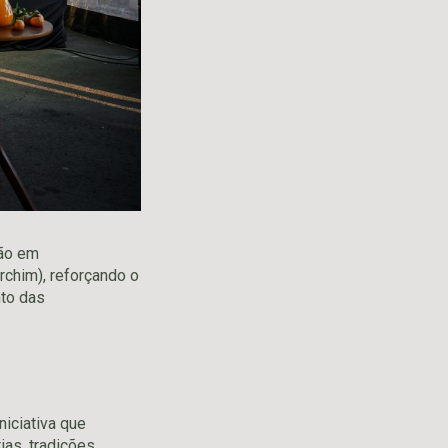
rão em
chim), reforçando o
nto das
iciativa que
as, tradições,