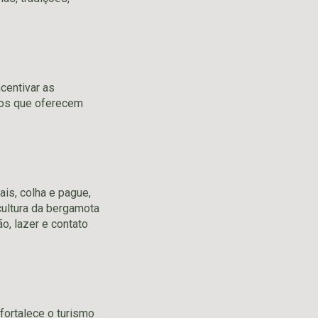
centivar as
tos que oferecem
is, colha e pague,
cultura da bergamota
o, lazer e contato
ortalece o turismo