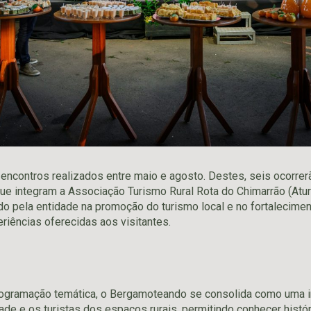
 encontros realizados entre maio e agosto. Destes, seis ocorre
 integram a Associação Turismo Rural Rota do Chimarrão (Aturr
do pela entidade na promoção do turismo local e no fortalecime
riências oferecidas aos visitantes.
ogramação temática, o Bergamoteando se consolida como uma in
de e os turistas dos espaços rurais, permitindo conhecer históri