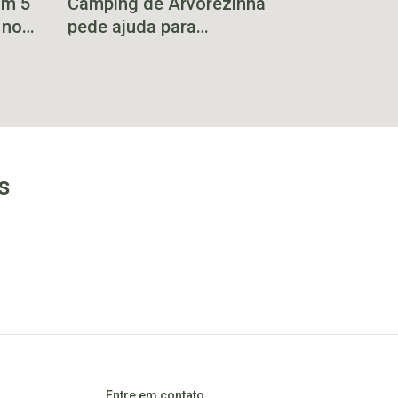
om 5
Camping de Arvorezinha
 no
pede ajuda para
na
reconstrução
s
Entre em contato