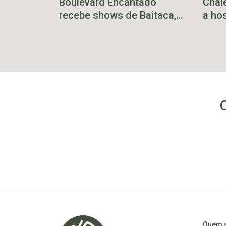
Boulevard Encantado
Chal
recebe shows de Baitaca,
a ho
Guri de Uruguaiana e Pedro
em B
Ernesto neste final de
semana
Quem 