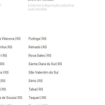
?
Estamos à disposição para tirar
suas dúvidas
 Vilanova | RS
Putinga | RS
inha | RS
Relvado | RS
 | RS
Roca Sales | RS
| RS
Santa Clara do Sul | RS
e | RS
São Valentim do Sul
| RS
Sério | RS
 | RS
Tabaí | RS
 de Souza | RS
Taquari | RS