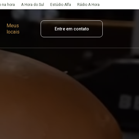
 na hora
A Hora do Sul
Estúdio Alfa
Rádio A Hora
Meus
Entre em contato
locais