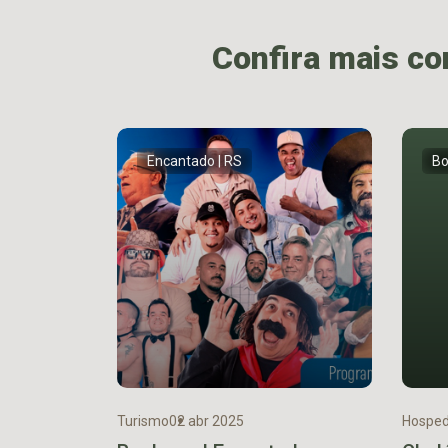
Confira mais c
Encantado | RS
Bo
Turismo
02 abr 2025
Hosped