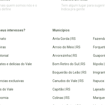
mais quem somos nós e o
Tem algum lugar para sugerir
s define
Indica pra gente
seus interesses?
Municípios
nato
Anta Gorda | RS
Fazenda
iras
Arroio do Meio | RS
Forquet
lonial
Arvorezinha | RS
Guaporé
tes e delícias do Vale
Bom Retiro do Sul | RS
Ilópolis 
Boqueirão do Leão | RS
Imigrant
ncias exclusivas
Canudos do Vale | RS
Itapuca 
s do Vale
Capitão | RS
Lajeado
nomia
Colinas | RS
Marques