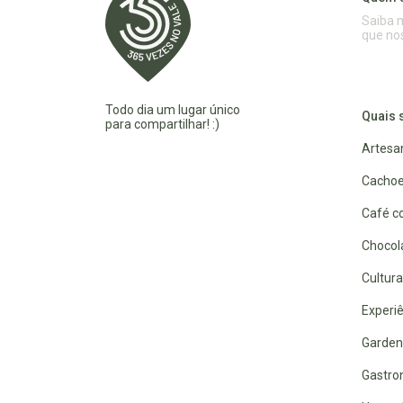
Saiba 
que no
Todo dia um lugar único
Quais 
para compartilhar! :)
Artesa
Cachoe
Café co
Chocola
Cultura
Experiê
Garden
Gastro