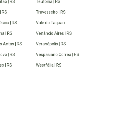
tão | RS
Teutônia | RS
| RS
Travesseiro | RS
éscia | RS
Vale do Taquari
a | RS
Venâncio Aires | RS
s Antas | RS
Veranópolis | RS
ovo | RS
Vespasiano Corrêa | RS
so | RS
Westfália | RS