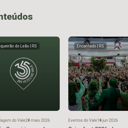
onteúdos
queirão do Leão | RS
Encantado | RS
agem do Vale
23 maio 2026
Eventos do Vale
10 jun 2026