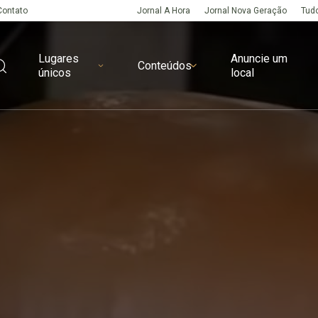
Contato
Jornal A Hora
Jornal Nova Geração
Tudo
Lugares
Anuncie um
Conteúdos
únicos
local