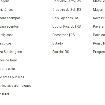
dagem
Coqueiro Baixo | RS
Mato Lei
históricos
Cruzeiro do Sul | RS
Muçum 
 para acampar
Dois Lajeados | RS
Nova Br
 para eventos
Doutor Ricardo | RS
Paveram
religiosos
Encantado | RS
Poço da
es picos
Estado
Pouso N
za & paisagens
Estrela | RS
Progres
lhos de trem
rtir o calor
e áreas públicas
inícolas e alambiques
 rural