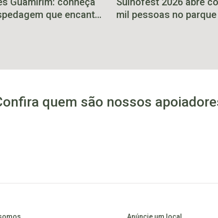
és Guamirim: conheça
Suinofest 2026 abre c
spedagem que encanta
mil pessoas no parque
oqueirão do Leão
primeiro final de sema
Confira quem são nossos apoiadore
somos
Anúncie um local