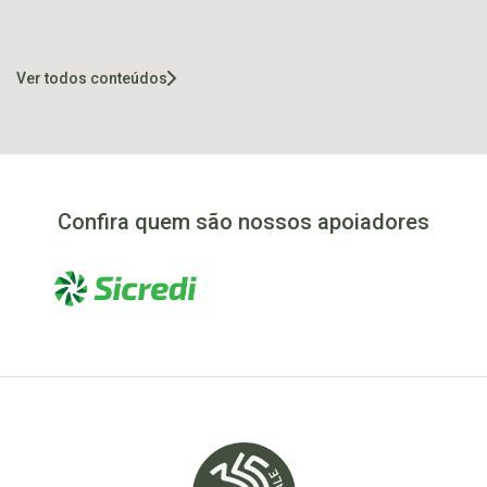
quem tem nome de
mil visitantes no
medalhistas
feriadão
olímpicas
Ver todos conteúdos
Confira quem são nossos apoiadores