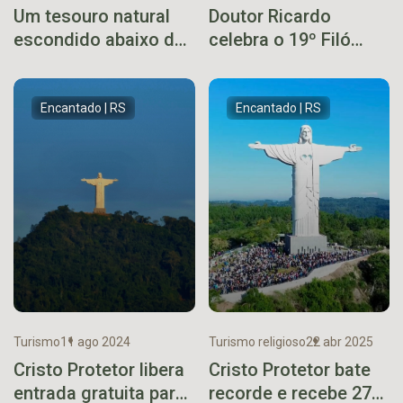
Um tesouro natural
Doutor Ricardo
escondido abaixo da
celebra o 19º Filó
Ferrovia do Trigo
com festa, tradição e
sabor
Encantado | RS
Encantado | RS
Turismo
11 ago 2024
Turismo religioso
22 abr 2025
Cristo Protetor libera
Cristo Protetor bate
entrada gratuita para
recorde e recebe 27