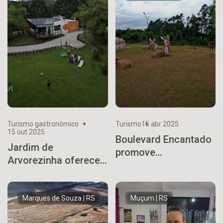
Turismo gastronômico
Turismo
15 abr 2025
15 out 2025
Boulevard Encantado
Jardim de
promove
Arvorezinha oferece
programação de
novo conceito
Páscoa com acesso
gastronômico no Vale
gratuito
Marques de Souza | RS
Muçum | RS