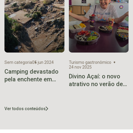
Sem categoria
05 jun 2024
Turismo gastronômico
24 nov 2025
Camping devastado
Divino Açaí: o novo
pela enchente em
atrativo no verão de
Marques de Souza
Muçum
faz campanha para
reconstrução
Ver todos conteúdos