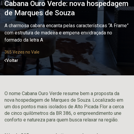
Cabana Ouro Verde: nova hospedagem
de Marques de Souza
A charmosa cabana encanta pelas características “A Frame”
com estrutura de madeira e empena envidraçada no
formado da letra A
365 Vezes no Vale
Voltar
O nome Cabana Ouro Verde resume bem a proposta da
nova hospedagem de Marques de Souza. Localizado em
um dos pontos mais isolados de Alto Picada Flor a cerca
de cinco quilômetros da BR 386, o empreendimento une
conforto e natureza para quem busca relaxar na região.