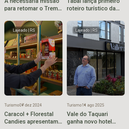
A necessária missão
Tabaí lança primeiro
para retomar o Trem
roteiro turístico da
dos Vales
cidade
Lajeado | RS
Lajeado | RS
Turismo
07 dez 2024
Turismo
11 ago 2025
Caracol + Florestal
Vale do Taquari
Candies apresentam
ganha novo hotel