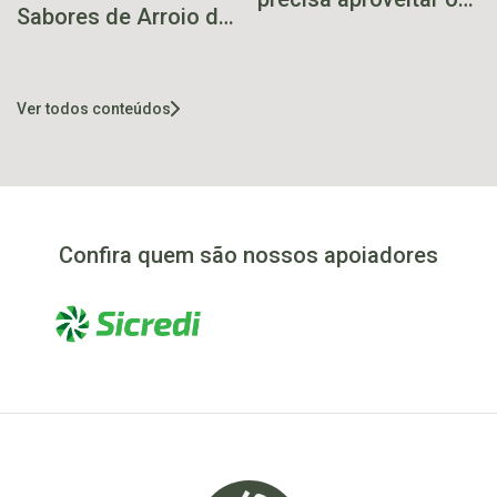
Sabores de Arroio do
inverno para o
Meio é lançada com
turismo
dois dias de
programação
Ver todos conteúdos
Confira quem são nossos apoiadores