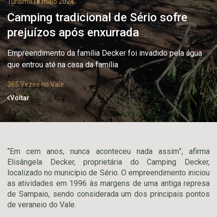
Turismo
13 maio 2024
Camping tradicional de Sério sofre
prejuízos após enxurrada
Empreendimento da família Decker foi invadido pela água
que entrou até na casa da família
365 Vezes no Vale
Voltar
“
Em cem anos, nunca aconteceu nada assim”, afirma
Elisângela Decker, proprietária do Camping Decker,
localizado no município de Sério. O empreendimento iniciou
as atividades em 1996 às margens de uma antiga represa
de Sampaio, sendo considerada um dos principais pontos
de veraneio do Vale.