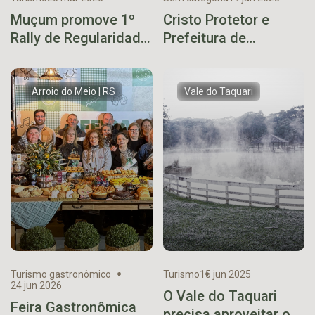
Muçum promove 1º
Cristo Protetor e
Rally de Regularidade
Prefeitura de
como destaque da
Encantado unem
programação do Viva
forças para ajudar
Muçum
vítimas das
Arroio do Meio | RS
Vale do Taquari
enchentes em SC
Turismo gastronômico
Turismo
15 jun 2025
24 jun 2026
O Vale do Taquari
Feira Gastronômica
precisa aproveitar o