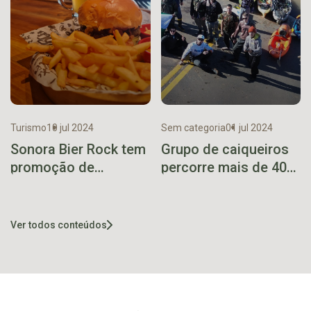
Turismo
10 jul 2024
Sem categoria
01 jul 2024
Sonora Bier Rock tem
Grupo de caiqueiros
promoção de
percorre mais de 40
hambúrguer e show
quilômetros no rio
na programação da
Taquari
semana
Ver todos conteúdos