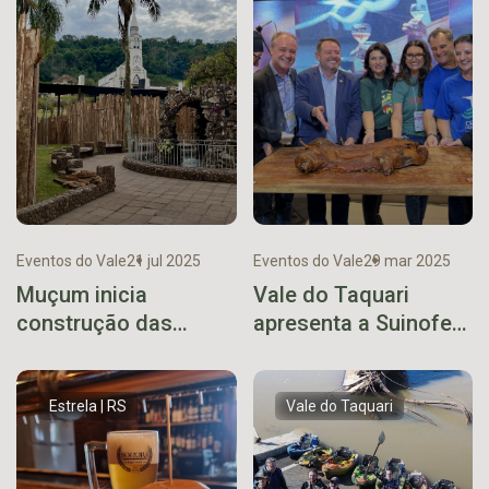
Eventos do Vale
21 jul 2025
Eventos do Vale
29 mar 2025
Muçum inicia
Vale do Taquari
construção das
apresenta a Suinofest
barracas da 34ª
na 39ª UGAR
Semana Farroupilha
Estrela | RS
Vale do Taquari