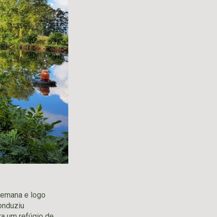
semana e logo
onduziu
ra um refúgio de