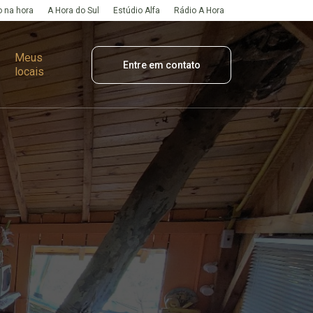
 na hora
A Hora do Sul
Estúdio Alfa
Rádio A Hora
Meus
Entre em contato
locais