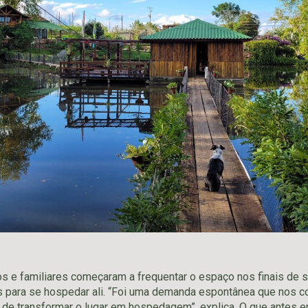
s e familiares começaram a frequentar o espaço nos finais de 
s para se hospedar ali. “Foi uma demanda espontânea que nos c
a de transformar o lugar em hospedagem”, explica. O que antes e