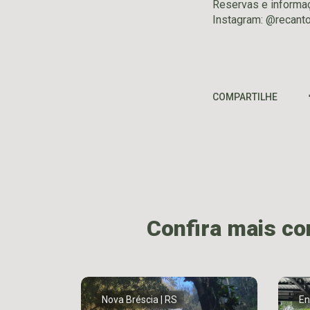
Reservas e informa
Instagram: @recant
COMPARTILHE
Confira mais c
Nova Bréscia | RS
En