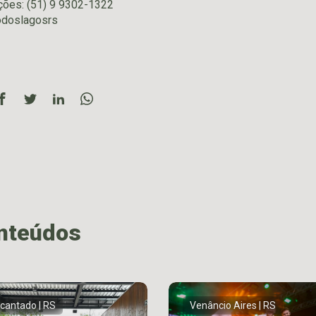
ções: (51) 9 9302-1322
odoslagosrs
onteúdos
cantado | RS
Venâncio Aires | RS