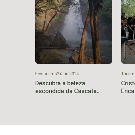
Ecoturismo
23 jun 2024
Turism
Descubra a beleza
Crist
escondida da Cascata
Enca
Valgoi
5,5 m
sema