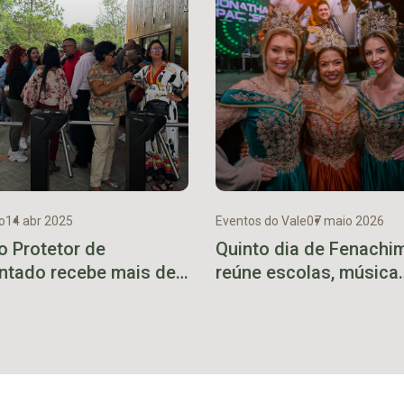
o
14 abr 2025
Eventos do Vale
07 maio 2026
o Protetor de
Quinto dia de Fenachi
ntado recebe mais de
reúne escolas, música
il visitantes no fim de
gospel e grande públic
na após inauguração
nos shows da noite