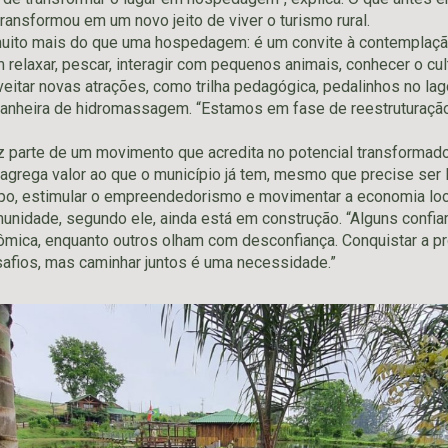
ransformou em um novo jeito de viver o turismo rural.
uito mais do que uma hospedagem: é um convite à contemplação
 relaxar, pescar, interagir com pequenos animais, conhecer o cul
itar novas atrações, como trilha pedagógica, pedalinhos no lago
 banheira de hidromassagem. “Estamos em fase de reestruturaçã
z parte de um movimento que acredita no potencial transformador
 agrega valor ao que o município já tem, mesmo que precise ser 
o, estimular o empreendedorismo e movimentar a economia local
unidade, segundo ele, ainda está em construção. “Alguns confi
mica, enquanto outros olham com desconfiança. Conquistar a p
afios, mas caminhar juntos é uma necessidade.”