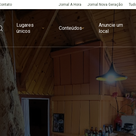
Contato
Jornal A Hora
Jornal Nova Geração
Tudo
Lugares
Anuncie um
Conteúdos
únicos
local