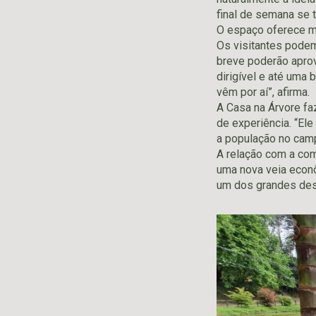
final de semana se t
O espaço oferece m
Os visitantes podem
breve poderão aprove
dirigível e até uma
vêm por aí”, afirma.
A Casa na Árvore fa
de experiência. “Ele
a população no camp
A relação com a com
uma nova veia econô
um dos grandes des