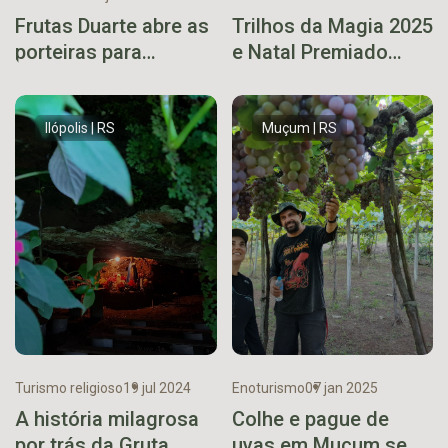
Frutas Duarte abre as
Trilhos da Magia 2025
porteiras para
e Natal Premiado
experiência de
impulsionam fim de
colheita de uvas em
ano em Muçum
Paverama
Ilópolis | RS
Muçum | RS
Turismo religioso
19 jul 2024
Enoturismo
07 jan 2025
A história milagrosa
Colhe e pague de
por trás da Gruta
uvas em Muçum se