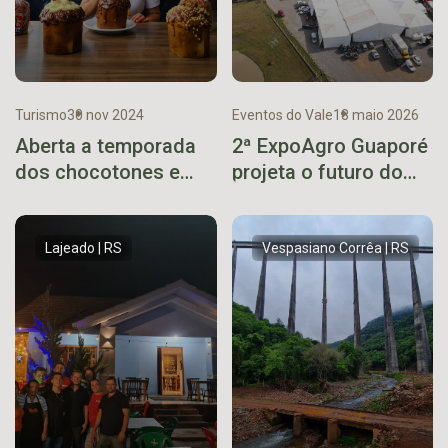
Turismo
30 nov 2024
Eventos do Vale
18 maio 2026
Aberta a temporada
2ª ExpoAgro Guaporé
dos chocotones e
projeta o futuro do
panetones no
agronegócio
Paradouro Santa Inês
Lajeado | RS
Vespasiano Corrêa | RS