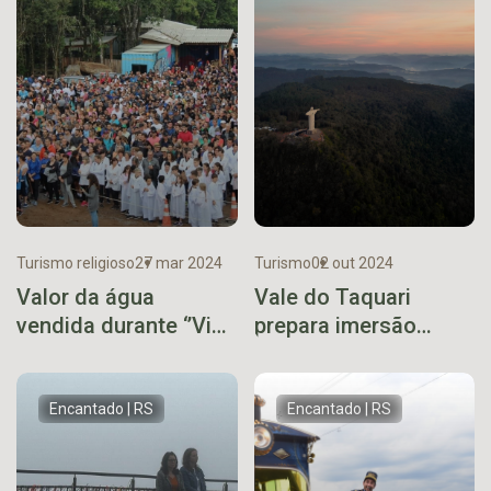
Turismo religioso
27 mar 2024
Turismo
02 out 2024
Valor da água
Vale do Taquari
vendida durante ‘’Via
prepara imersão
Sacra’’ de Encantado
turística para
será destinado para
profissionais do setor
vestimentas dos
Encantado | RS
Encantado | RS
atores