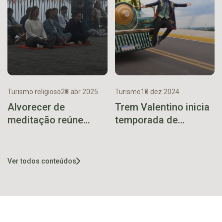
Turismo religioso
28 abr 2025
Turismo
13 dez 2024
Alvorecer de
Trem Valentino inicia
meditação reúne
temporada de
mais de cem pessoas
passeios no sábado
aos pés do Cristo
Protetor
Ver todos conteúdos