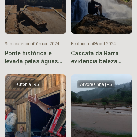
Sem categoria
07 maio 2024
Ecoturismo
06 out 2024
Ponte histórica é
Cascata da Barra
levada pelas águas
evidencia beleza
entre municípios
natural de Vista
gaúchos
Alegre da Prata
Teutônia | RS
Arvorezinha | RS