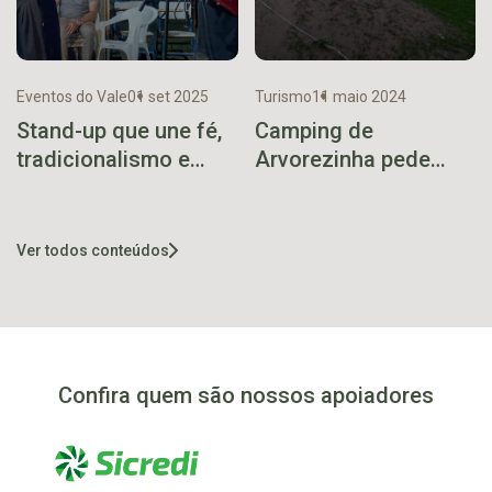
Eventos do Vale
01 set 2025
Turismo
11 maio 2024
Stand-up que une fé,
Camping de
tradicionalismo e
Arvorezinha pede
humor chega a
ajuda para
Teutônia em
reconstrução
setembro
Ver todos conteúdos
Confira quem são nossos apoiadores