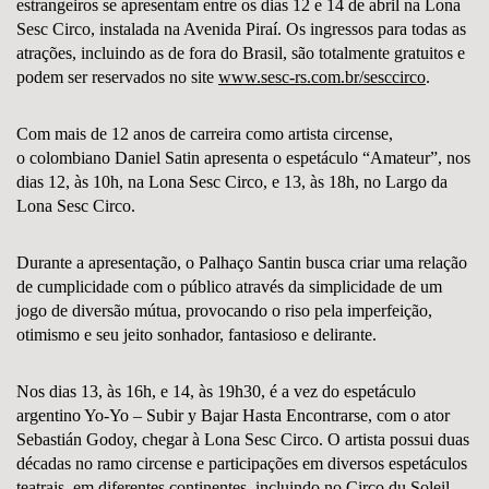
estrangeiros se apresentam entre os dias
12 e 14 de abril
na Lona
Sesc Circo, instalada na Avenida Piraí. Os ingressos para todas as
atrações, incluindo as de fora do Brasil, são totalmente
gratuitos
e
podem ser reservados no site
www.sesc-rs.com.br/sesccirco
.
Com mais de 12 anos de carreira como artista circense,
o
colombiano Daniel Satin apresenta o
espetáculo “Amateur”,
nos
dias 12, às 10h, na Lona Sesc Circo, e 13, às 18h, no Largo da
Lona Sesc Circo.
Durante a apresentação, o Palhaço Santin busca criar uma relação
de cumplicidade com o público através da simplicidade de um
jogo de diversão mútua, provocando o riso pela imperfeição,
otimismo e seu jeito sonhador, fantasioso e delirante.
Nos dias 13, às 16h, e 14, às 19h30, é a vez do
espetáculo
argentino Yo-Yo – Subir y Bajar Hasta Encontrarse
, com o ator
Sebastián Godoy, chegar à Lona Sesc Circo. O artista possui duas
décadas no ramo circense e participações em diversos espetáculos
teatrais, em diferentes continentes, incluindo no Circo du Soleil,