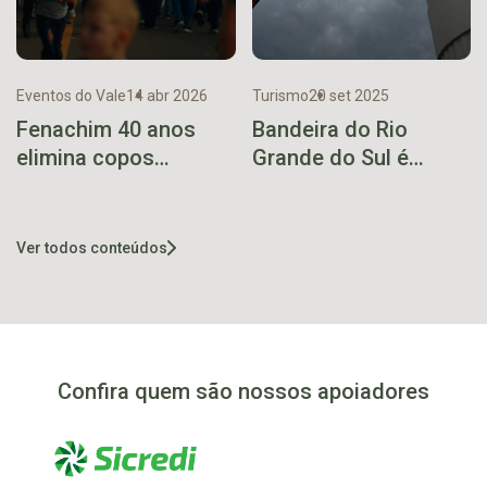
Eventos do Vale
14 abr 2026
Turismo
20 set 2025
Fenachim 40 anos
Bandeira do Rio
elimina copos
Grande do Sul é
plásticos e deve
hasteada no Cristo
evitar mais de 40 mil
Protetor em
descartáveis durante
homenagem ao Dia
Ver todos conteúdos
a festa
do Gaúcho
Confira quem são nossos apoiadores