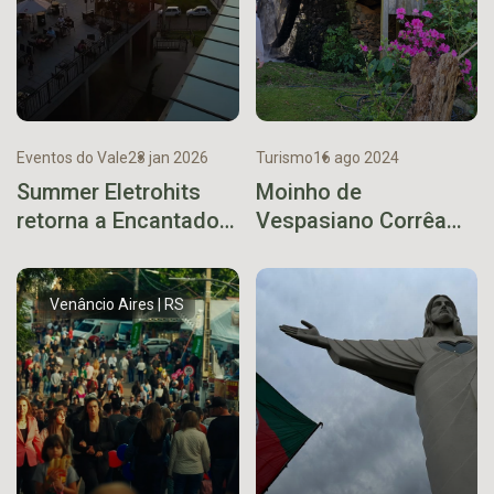
Eventos do Vale
23 jan 2026
Turismo
16 ago 2024
Summer Eletrohits
Moinho de
retorna a Encantado
Vespasiano Corrêa
com edição inédita
promove volta ao
em formato Sunset
passado e contato
com a natureza
Venâncio Aires | RS