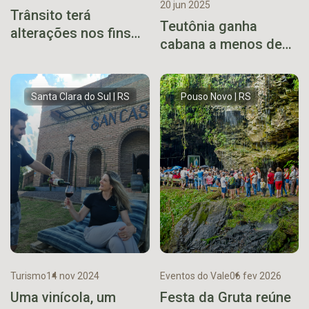
20 jun 2025
Trânsito terá
Teutônia ganha
alterações nos fins
cabana a menos de
de semana no
cinco minutos da
entorno do Parque
Lagoa da Harmonia
Ney Santos Arruda
Santa Clara do Sul | RS
Pouso Novo | RS
durante o Natal no
Coração
Turismo
14 nov 2024
Eventos do Vale
06 fev 2026
Uma vinícola, um
Festa da Gruta reúne