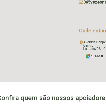
365vezesn
Onde esta
Avenida Benja
Centro
Lajeado/RS - 
quero ir
Confira quem são nossos apoiadore