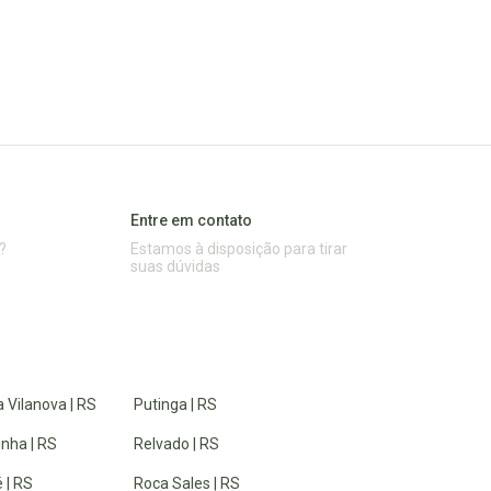
Entre em contato
?
Estamos à disposição para tirar
suas dúvidas
 Vilanova | RS
Putinga | RS
inha | RS
Relvado | RS
 | RS
Roca Sales | RS