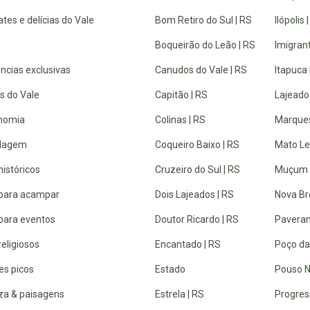
tes e delícias do Vale
Bom Retiro do Sul | RS
Ilópolis 
Boqueirão do Leão | RS
Imigrant
ncias exclusivas
Canudos do Vale | RS
Itapuca 
s do Vale
Capitão | RS
Lajeado
nomia
Colinas | RS
Marques
dagem
Coqueiro Baixo | RS
Mato Lei
históricos
Cruzeiro do Sul | RS
Muçum 
 para acampar
Dois Lajeados | RS
Nova Br
 para eventos
Doutor Ricardo | RS
Paveram
religiosos
Encantado | RS
Poço da
es picos
Estado
Pouso N
za & paisagens
Estrela | RS
Progres