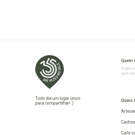
Quem 
Saiba 
que no
Todo dia um lugar único
Quais 
para compartilhar! :)
Artesa
Cachoe
Café co