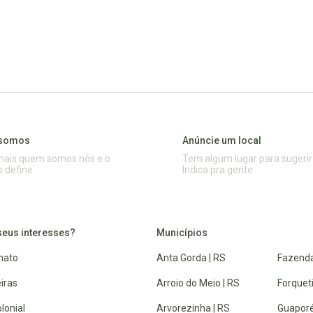
somos
Anúncie um local
mais quem somos nós e o
Tem algum lugar para sugerir
s define
Indica pra gente
seus interesses?
Municípios
nato
Anta Gorda | RS
Fazenda
iras
Arroio do Meio | RS
Forquet
lonial
Arvorezinha | RS
Guaporé