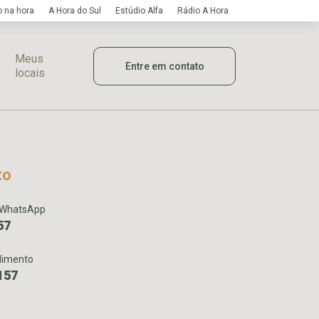
 na hora
A Hora do Sul
Estúdio Alfa
Rádio A Hora
Meus
Entre em contato
locais
to
 WhatsApp
57
dimento
157