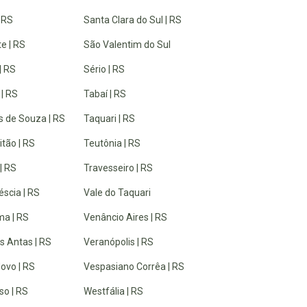
| RS
Santa Clara do Sul | RS
e | RS
São Valentim do Sul
| RS
Sério | RS
 | RS
Tabaí | RS
 de Souza | RS
Taquari | RS
tão | RS
Teutônia | RS
| RS
Travesseiro | RS
éscia | RS
Vale do Taquari
a | RS
Venâncio Aires | RS
s Antas | RS
Veranópolis | RS
ovo | RS
Vespasiano Corrêa | RS
so | RS
Westfália | RS