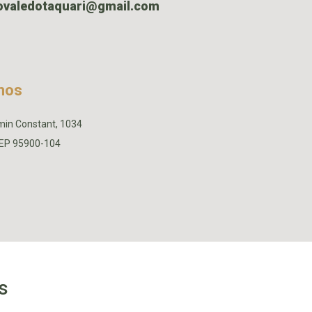
ovaledotaquari@gmail.com
mos
min Constant, 1034
CEP 95900-104
s