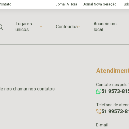
Contato
Jornal A Hora
Jornal Nova Geração
Tudo
Lugares
Anuncie um
Conteúdos
únicos
local
Atendimen
Contate-nos pelo
de nos chamar nos contatos
51 9573-81
Telefone de aten
51 99573-8
E-mail