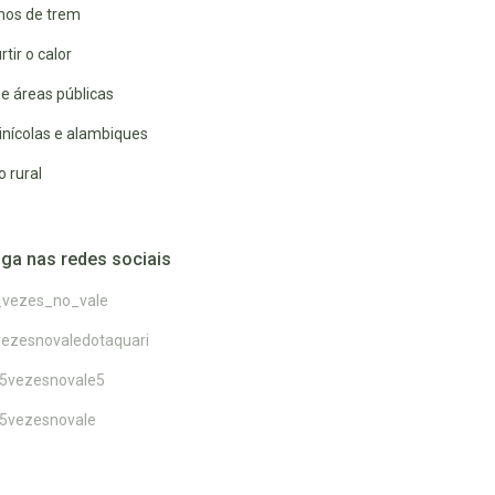
lhos de trem
rtir o calor
e áreas públicas
inícolas e alambiques
 rural
iga nas redes sociais
_vezes_no_vale
ezesnovaledotaquari
5vezesnovale5
5vezesnovale