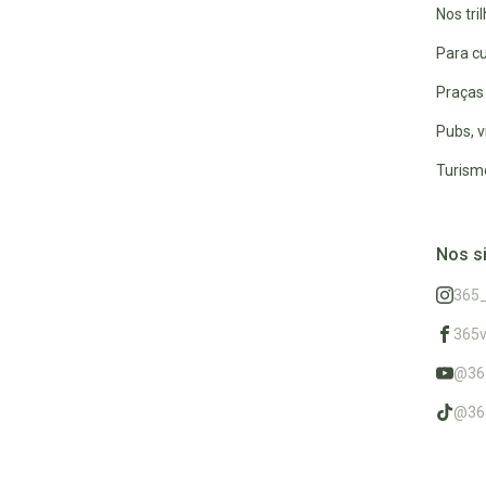
Nos tri
Para cu
Praças 
Pubs, v
Turismo
Nos s
365
365v
@36
@36