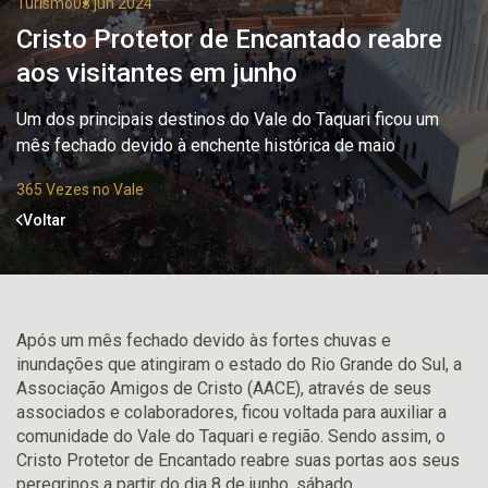
Turismo
03 jun 2024
Cristo Protetor de Encantado reabre
aos visitantes em junho
Um dos principais destinos do Vale do Taquari ficou um
mês fechado devido à enchente histórica de maio
365 Vezes no Vale
Voltar
Após um mês fechado devido às fortes chuvas e
inundações que atingiram o estado do Rio Grande do Sul, a
Associação Amigos de Cristo (AACE), através de seus
associados e colaboradores, ficou voltada para auxiliar a
comunidade do Vale do Taquari e região. Sendo assim, o
Cristo Protetor de Encantado reabre suas portas aos seus
peregrinos a partir do dia 8 de junho, sábado.