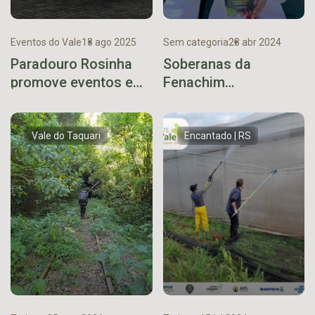
Eventos do Vale
13 ago 2025
Sem categoria
23 abr 2024
Paradouro Rosinha
Soberanas da
promove eventos em
Fenachim
Taquari e Paverama
intensificam agendas
de divulgação da
maior festa de
Vale do Taquari
Encantado | RS
Venâncio Aires