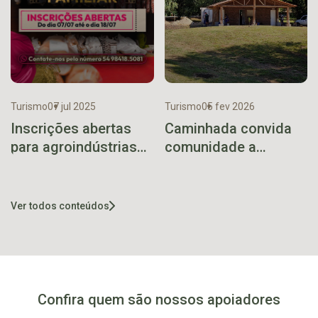
Turismo
07 jul 2025
Turismo
05 fev 2026
Inscrições abertas
Caminhada convida
para agroindústrias
comunidade a
familiares na Mostra
conferir revitalização
Guaporé 2025
da Área de Lazer
Pérola do Vale
Ver todos conteúdos
Confira quem são nossos apoiadores