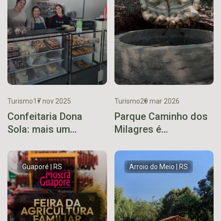
Turismo
17 nov 2025
Turismo
20 mar 2026
Confeitaria Dona
Parque Caminho dos
Sola: mais um
Milagres é
exemplo de
inaugurado em
resiliência em Muçum
Encantado e projeta
novo capítulo para o
Guaporé | RS
Arroio do Meio | RS
turismo religioso no
Vale do Taquari