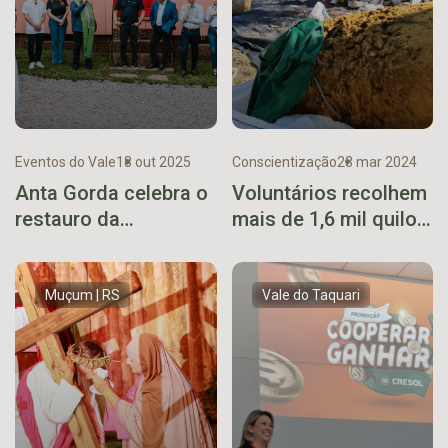
Eventos do Vale
18 out 2025
Conscientização
23 mar 2024
Anta Gorda celebra o
Voluntários recolhem
restauro da
mais de 1,6 mil quilos
centenária Casa
de lixo no Arroio
Martelli
Castelhano, em
Venâncio Aires
Muçum | RS
Vale do Taquari