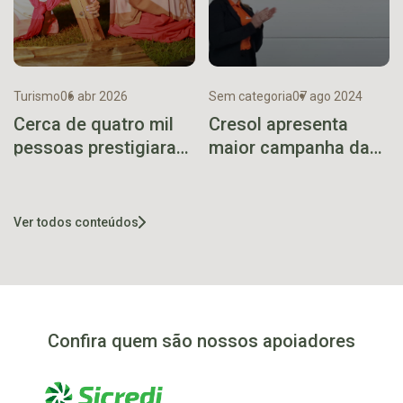
Turismo
06 abr 2026
Sem categoria
07 ago 2024
Cerca de quatro mil
Cresol apresenta
pessoas prestigiaram
maior campanha da
Encenação da Paixão
história com R$ 6
de Cristo no Santo
milhões em prêmios
Agostinho
Ver todos conteúdos
Confira quem são nossos apoiadores