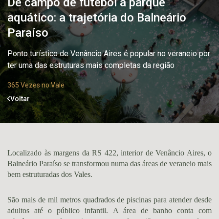
De campo de futebol a parque
aquático: a trajetória do Balneário
Paraíso
Ponto turístico de Venâncio Aires é popular no veraneio por
ter uma das estruturas mais completas da região
365 Vezes no Vale
Voltar
Localizado às margens da RS 422, interior de Venâncio Aires, o
Balneário Paraíso se transformou numa das áreas de veraneio mais
bem estruturadas dos Vales.
São mais de mil metros quadrados de piscinas para atender desde
adultos até o público infantil. A área de banho conta com