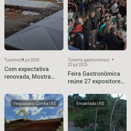
Turismo
29 jul 2025
Turismo gastronômico
23 jul 2025
Com expectativa
Feira Gastronômica
renovada, Mostra
reúne 27 expositores
Guaporé começa a
e valoriza os sabores
ganhar forma
de Arroio do Meio
Vespasiano Corrêa | RS
Encantado | RS