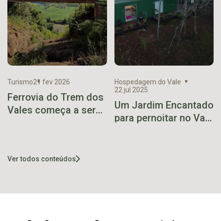
Turismo
21 fev 2026
Hospedagem do Vale
22 jul 2025
Ferrovia do Trem dos
Um Jardim Encantado
Vales começa a ser
para pernoitar no Vale
recuperada e pode
do Taquari
operar em até seis
meses
Ver todos conteúdos