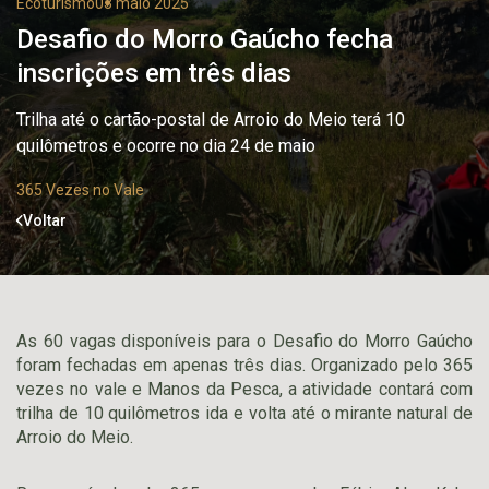
Ecoturismo
03 maio 2025
Desafio do Morro Gaúcho fecha
inscrições em três dias
Trilha até o cartão-postal de Arroio do Meio terá 10
quilômetros e ocorre no dia 24 de maio
365 Vezes no Vale
Voltar
As 60 vagas disponíveis para o Desafio do Morro Gaúcho
foram fechadas em apenas três dias. Organizado pelo 365
vezes no vale e Manos da Pesca, a atividade contará com
trilha de 10 quilômetros ida e volta até o mirante natural de
Arroio do Meio.