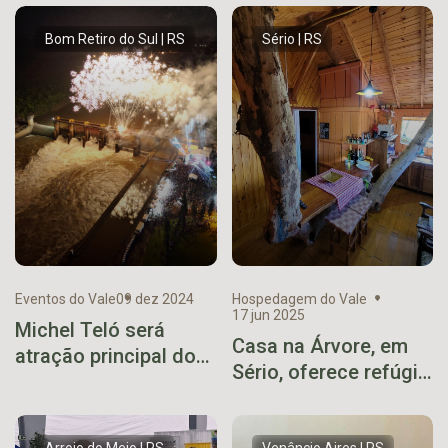
Bom Retiro do Sul | RS
Sério | RS
Eventos do Vale
09 dez 2024
Hospedagem do Vale
17 jun 2025
Michel Teló será
Casa na Árvore, em
atração principal do
Sério, oferece refúgio
Natal nas Águas de
encantador em meio
Bom Retiro do Sul
à natureza
Arroio do Meio | RS
Venâncio Aires | RS