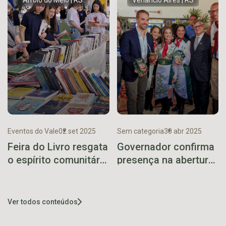
Eventos do Vale
02 set 2025
Sem categoria
30 abr 2025
Feira do Livro resgata
Governador confirma
o espírito comunitário
presença na abertura
com semana de
da 17ª Festa Nacional
atrações para toda a
do Chimarrão em
família
Venâncio Aires
Ver todos conteúdos