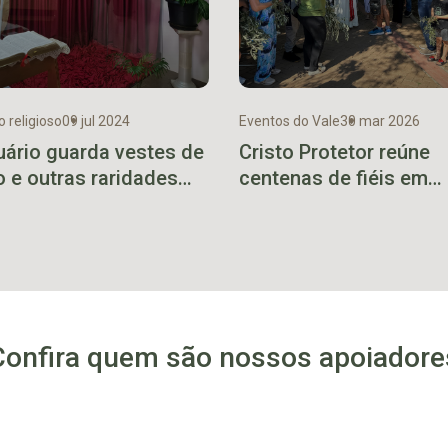
 religioso
09 jul 2024
Eventos do Vale
30 mar 2026
uário guarda vestes de
Cristo Protetor reúne
o e outras raridades
centenas de fiéis em
ópolis
celebração de Doming
Ramos
Confira quem são nossos apoiadore