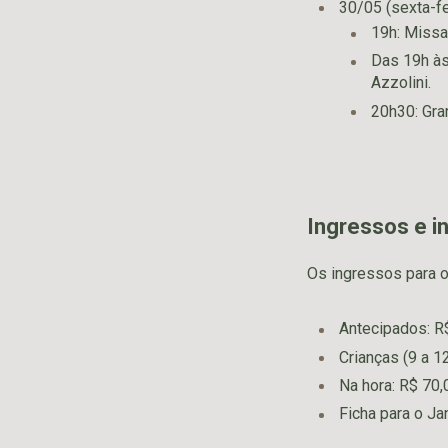
30/05 (sexta-fe
19h: Missa 
Das 19h às
Azzolini.
20h30: Gran
Ingressos e 
Os ingressos para o 
Antecipados: R
Crianças (9 a 1
Na hora: R$ 70,
Ficha para o Jan