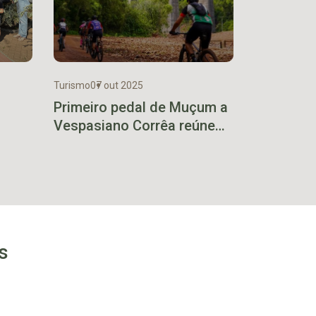
Turismo
07 out 2025
Primeiro pedal de Muçum a
Vespasiano Corrêa reúne
o de
190 ciclistas de mais de 35
cidades
s