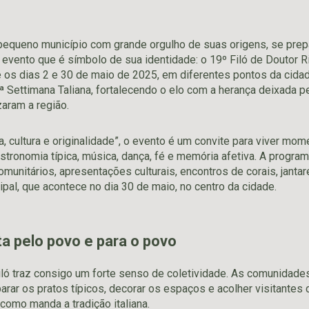
pequeno município com grande orgulho de suas origens, se prepa
evento que é símbolo de sua identidade: o 19º Filó de Doutor R
e os dias 2 e 30 de maio de 2025, em diferentes pontos da cidad
 Settimana Taliana, fortalecendo o elo com a herança deixada p
zaram a região.
, cultura e originalidade”, o evento é um convite para viver mo
astronomia típica, música, dança, fé e memória afetiva. A progra
omunitários, apresentações culturais, encontros de corais, jantar
ipal, que acontece no dia 30 de maio, no centro da cidade.
ta pelo povo e para o povo
iló traz consigo um forte senso de coletividade. As comunidade
arar os pratos típicos, decorar os espaços e acolher visitantes 
como manda a tradição italiana.