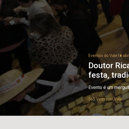
Eventos do Vale
16 ab
Doutor Ric
festa, trad
Evento é um mergulho
365 Vezes no Vale