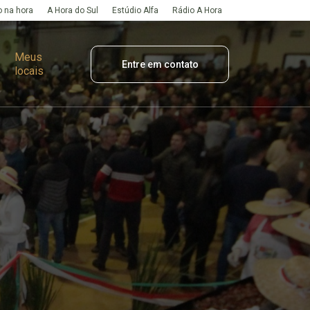
 na hora
A Hora do Sul
Estúdio Alfa
Rádio A Hora
Meus
Entre em contato
locais