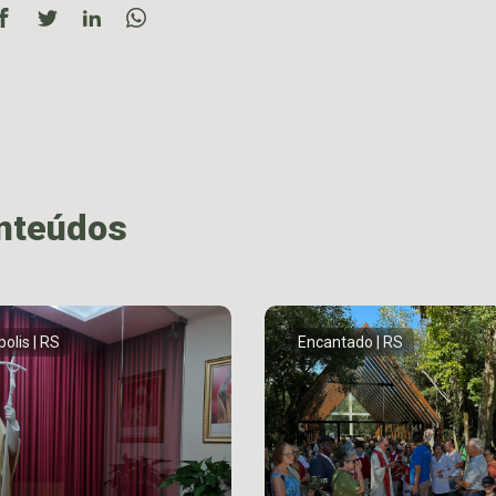
onteúdos
ópolis | RS
Encantado | RS