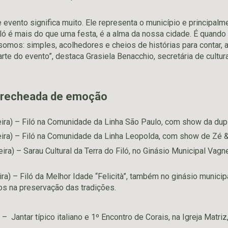
e evento significa muito. Ele representa o município e principa
iló é mais do que uma festa, é a alma da nossa cidade. É quando
 somos: simples, acolhedores e cheios de histórias para contar, 
te do evento”, destaca Grasiela Benacchio, secretária de cultura
recheada de emoção
ira) – Filó na Comunidade da Linha São Paulo, com show da dupla
ira) – Filó na Comunidade da Linha Leopolda, com show de Zé & 
ira) – Sarau Cultural da Terra do Filó, no Ginásio Municipal Vagne
ira) – Filó da Melhor Idade “Felicità”, também no ginásio municip
os na preservação das tradições.
 Jantar típico italiano e 1º Encontro de Corais, na Igreja Matriz,