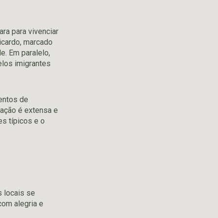
ra para vivenciar
icardo, marcado
e. Em paralelo,
elos imigrantes
mentos de
mação é extensa e
es típicos e o
s locais se
com alegria e