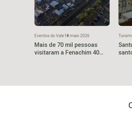
Eventos do Vale
10 maio 2026
Turismo
Mais de 70 mil pessoas
Sant
visitaram a Fenachim 40
sant
anos
em Il