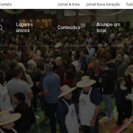
Contato
Jornal A Hora
Jornal Nova Geração
Tudo
Lugares
Anuncie um
Conteúdos
únicos
local