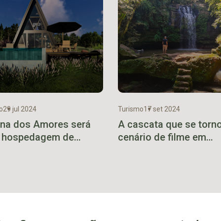
o
29 jul 2024
Turismo
17 set 2024
na dos Amores será
A cascata que se torn
 hospedagem de
cenário de filme em
ônia
Venâncio Aires