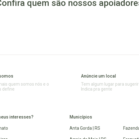
Confira quem são nossos apoiadore
somos
Anúncie um local
mais quem somos nós e o
Tem algum lugar para sugerir
s define
Indica pra gente
seus interesses?
Municípios
nato
Anta Gorda | RS
Fazenda