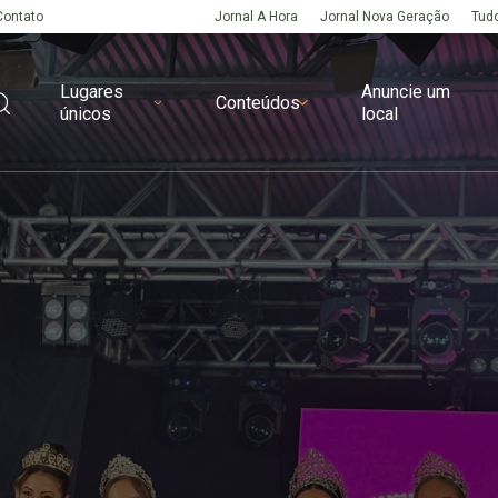
Contato
Jornal A Hora
Jornal Nova Geração
Tudo
Lugares
Anuncie um
Conteúdos
únicos
local