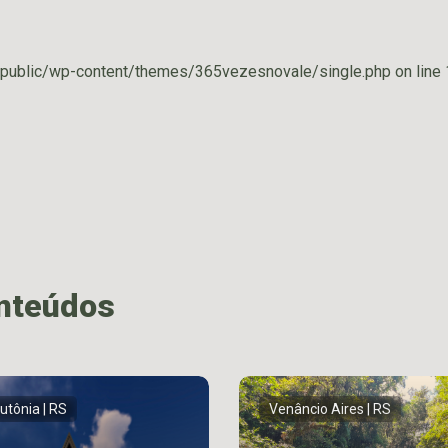
public/wp-content/themes/365vezesnovale/single.php on line
onteúdos
utônia | RS
Venâncio Aires | RS