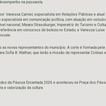
 desempenho na passarela.
r: Vanessa Carniel, especialista em Relações Públicas e atual s
a e especialista em comunicação política, com atuação em veícu
el nacional; Maiara Strassburger, Imperatriz do Turismo e Cult
eferência em concursos de beleza no Estado; e Vanessa Luise F
povale.
as as novas representantes do município. A corte é formada pel
a Sofia B. Wathier, que terão a missão de representar Colinas e 
dades da Páscoa Encantada 2026 e aconteceu na Praça dos Pássa
 e valorização da cultura