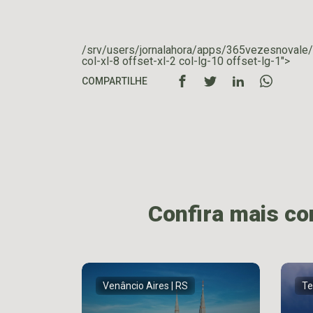
/srv/users/jornalahora/apps/365vezesnovale/
col-xl-8 offset-xl-2 col-lg-10 offset-lg-1">
COMPARTILHE
Confira mais c
Venâncio Aires | RS
Te