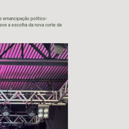
e emancipação político-
eve a escolha da nova corte de