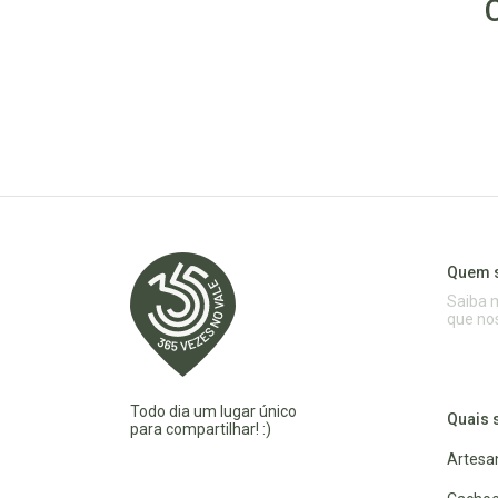
Quem 
Saiba 
que no
Todo dia um lugar único
Quais 
para compartilhar! :)
Artesa