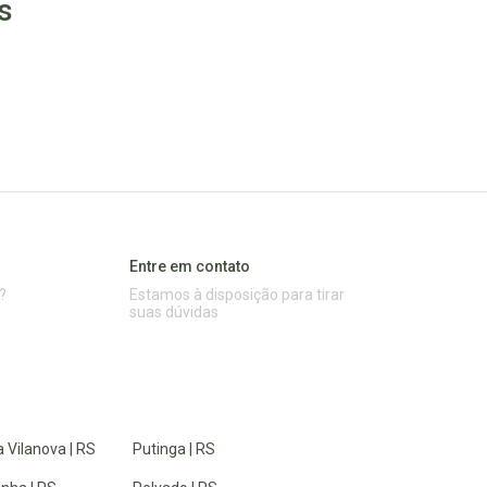
s
Entre em contato
?
Estamos à disposição para tirar
suas dúvidas
 Vilanova | RS
Putinga | RS