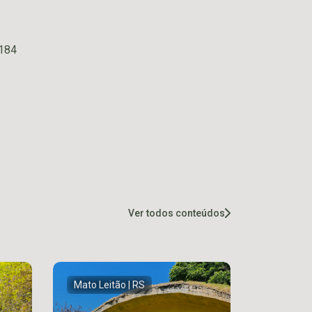
184
Ver todos conteúdos
Mato Leitão | RS