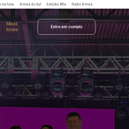
 na hora
A Hora do Sul
Estúdio Alfa
Rádio A Hora
Meus
Entre em contato
locais