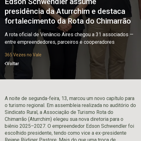
Edson Schwendler assume
presidência da Aturrchim e destaca
fortalecimento da Rota do Chimarrão
A rota oficial de Venâncio Aires chegou a 31 associados —
entre empreendedores, parceiros e cooperadores
365 Vezes no Vale
Voltar
A noite de segunda-feira, 13, marcou um novo capítulo para
o turismo regional. Em assembleia realizada no auditório do
Sindicato Rural, a Associação de Turismo Rota do
Chimarrão (Aturrchim) elegeu sua nova diretoria para o
biênio 2025–2027. O empreendedor Edson Schwendler foi
escolhido presidente, tendo como vice a ex-presidente
Rejane Rüdiger Pastore. Mais do que uma troca de