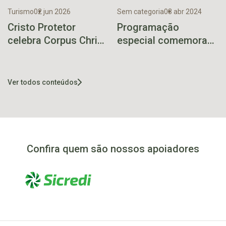
Turismo
02 jun 2026
Sem categoria
03 abr 2024
Cristo Protetor
Programação
celebra Corpus Christi
especial comemora
com missa e tapetes
60 anos de Putinga
coloridos em
Encantado
Ver todos conteúdos
Confira quem são nossos apoiadores