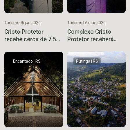
Turismo
06 jan 2026
Turismo
17 mar 2025
Cristo Protetor
Complexo Cristo
recebe cerca de 7.500
Protetor receberá
visitantes no primeiro
Cardeal enviado do
final de semana do
Papa Francisco na
ano
inauguração oficial
Encantado | RS
Putinga | RS