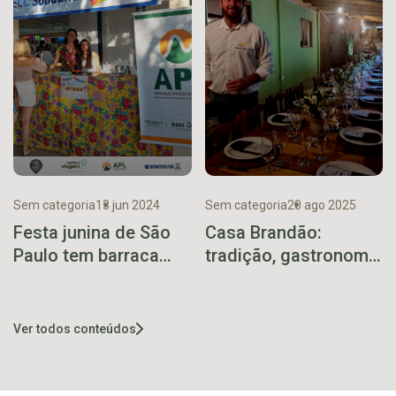
Sem categoria
13 jun 2024
Sem categoria
20 ago 2025
Festa junina de São
Casa Brandão:
Paulo tem barraca
tradição, gastronomia
exclusiva de produtos
e espaço para
do Vale
celebrações
Ver todos conteúdos