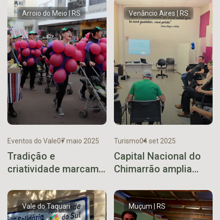
Arroio do Meio | RS
Venâncio Aires | RS
Eventos do Vale
07 maio 2025
Turismo
04 set 2025
Tradição e
Capital Nacional do
criatividade marcam
Chimarrão amplia
a 6ª Gincana Arroio
roteiro turístico com
do Meio
Von Hügel Uvas de
Mesa
Vale do Taquari
Muçum | RS