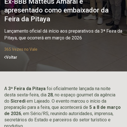
Ex-BBB Matteus Amaral é
apresentado como embaixador da
Feira da Pitaya
Lançamento oficial dá início aos preparativos da 3ª Feira da
Pitaya, que ocorrerá em março de 2026
365 Vezes no Vale
Voltar
A
3ª Feira da Pitaya
foi oficialmente lançada na noite
desta sexta-feira, dia
28
, no espaço gourmet da agência
do
Sicredi
em Lajeado. O evento marcou o início da
preparação para a feira, que acontecerá de
5 a 8 de março
de 2026
, em Sério/RS, reunindo autoridades, imprensa,
secretários do Estado e parceiros do setor turístico e
produtivo.