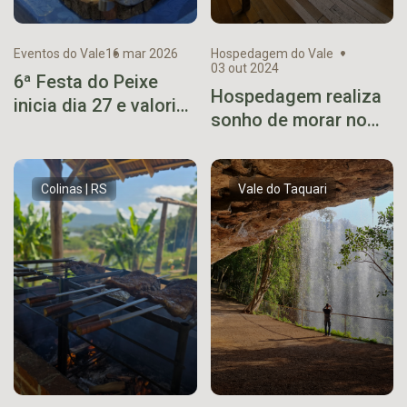
Eventos do Vale
16 mar 2026
Hospedagem do Vale
03 out 2024
6ª Festa do Peixe
Hospedagem realiza
inicia dia 27 e valoriza
sonho de morar no
a piscicultura em Bom
topo de árvore ou
Retiro do Sul
num paiol sofisticado
Colinas | RS
Vale do Taquari