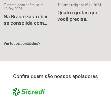
Turismo gastronômico
Turismo religioso
12 jul 2024
13 fev 2026
Quatro grutas que
Na Brasa Gastrobar
você precisa
se consolida com
conhecer no Vale
costelão e almoços à
beira do rio
Ver todos conteúdos
Confira quem são nossos apoiadores