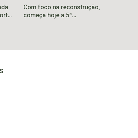
ada
Com foco na reconstrução,
orto
começa hoje a 5ª
ExpoMuçum
s