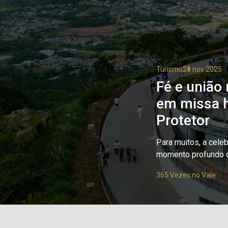
Turismo
23 nov 2025
Fé e união
em missa h
Protetor
Para muitos, a cele
momento profundo d
365 Vezes no Vale