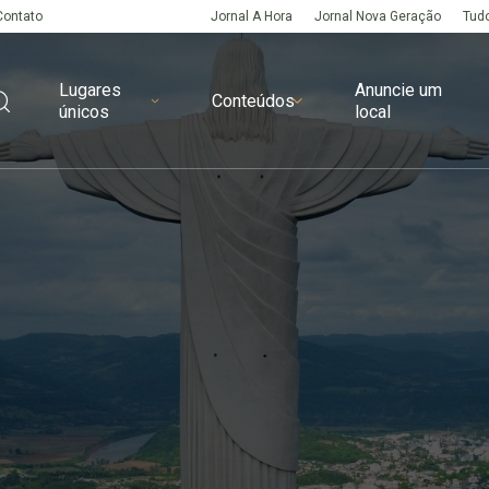
Contato
Jornal A Hora
Jornal Nova Geração
Tudo
Lugares
Anuncie um
Conteúdos
únicos
local