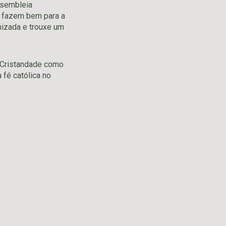
ssembleia
o fazem bem para a
anizada e trouxe um
e Cristandade como
fé católica no