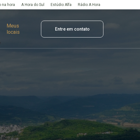
 na hora
A Hora do Sul
Estúdio Alfa
Rádio A Hora
Meus
Entre em contato
locais