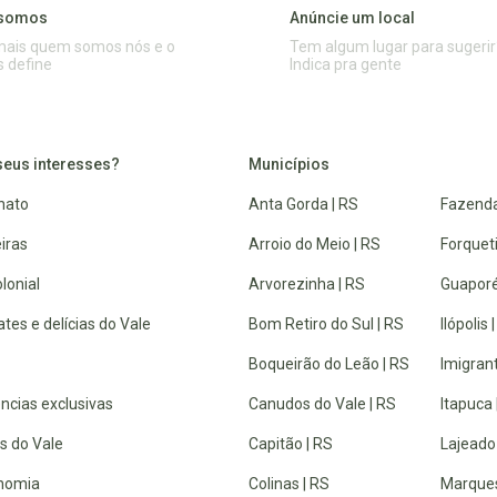
somos
Anúncie um local
mais quem somos nós e o
Tem algum lugar para sugerir
s define
Indica pra gente
seus interesses?
Municípios
nato
Anta Gorda | RS
Fazenda
iras
Arroio do Meio | RS
Forquet
lonial
Arvorezinha | RS
Guaporé
tes e delícias do Vale
Bom Retiro do Sul | RS
Ilópolis 
Boqueirão do Leão | RS
Imigrant
ncias exclusivas
Canudos do Vale | RS
Itapuca 
s do Vale
Capitão | RS
Lajeado
nomia
Colinas | RS
Marques