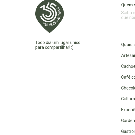
Quem 
Saiba 
que no
Todo dia um lugar único
Quais 
para compartilhar! :)
Artesa
Cachoe
Café co
Chocola
Cultura
Experiê
Garden
Gastro