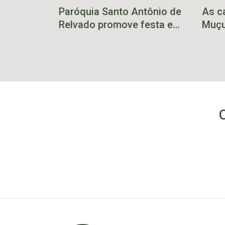
Paróquia Santo Antônio de
As c
Relvado promove festa em
Muçu
honra ao padroeiro no dia
14 de junho