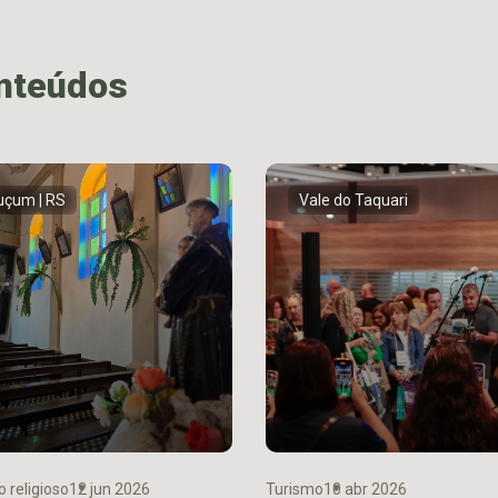
onteúdos
çum | RS
Vale do Taquari
 religioso
12 jun 2026
Turismo
10 abr 2026