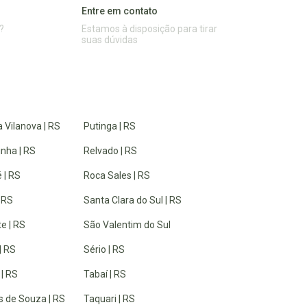
Entre em contato
?
Estamos à disposição para tirar
suas dúvidas
 Vilanova | RS
Putinga | RS
inha | RS
Relvado | RS
 | RS
Roca Sales | RS
| RS
Santa Clara do Sul | RS
e | RS
São Valentim do Sul
| RS
Sério | RS
 | RS
Tabaí | RS
 de Souza | RS
Taquari | RS