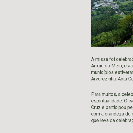
A missa foi celebrad
Arroio do Meio, e a
municípios estiveram
Arvorezinha, Anta G
Para muitos, a cele
espiritualidade. O c
Cruz e participou p
com a grandeza do 
que leva da celebraç