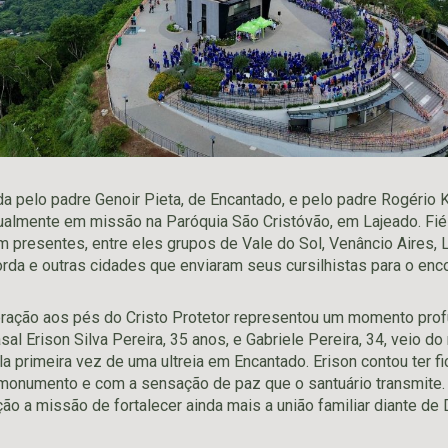
a pelo padre Genoir Pieta, de Encantado, e pelo padre Rogério Ku
tualmente em missão na Paróquia São Cristóvão, em Lajeado. Fié
 presentes, entre eles grupos de Vale do Sol, Venâncio Aires, L
orda e outras cidades que enviaram seus cursilhistas para o enc
bração aos pés do Cristo Protetor representou um momento pro
asal Erison Silva Pereira, 35 anos, e Gabriele Pereira, 34, veio d
ela primeira vez de uma ultreia em Encantado. Erison contou ter 
monumento e com a sensação de paz que o santuário transmite
ão a missão de fortalecer ainda mais a união familiar diante de 