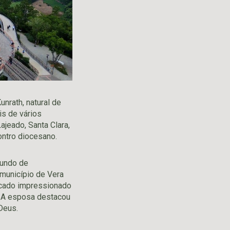
nrath, natural de
is de vários
ajeado, Santa Clara,
ontro diocesano.
fundo de
o município de Vera
ficado impressionado
. A esposa destacou
Deus.