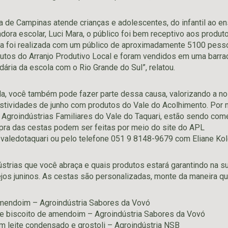
a de Campinas atende crianças e adolescentes, do infantil ao en
ora escolar, Luci Mara, o público foi bem receptivo aos produt
ta foi realizada com um público de aproximadamente 5100 pess
dutos do Arranjo Produtivo Local e foram vendidos em uma barr
idária da escola com o Rio Grande do Sul”, relatou.
, você também pode fazer parte dessa causa, valorizando a no
tividades de junho com produtos do Vale do Acolhimento. Por m
 Agroindústrias Familiares do Vale do Taquari, estão sendo com
pra das cestas podem ser feitas por meio do site do APL
l_valedotaquari ou pelo telefone 051 9 8148-9679 com Eliane Kol
strias que você abraça e quais produtos estará garantindo na s
os juninos. As cestas são personalizadas, monte da maneira que
mendoim – Agroindústria Sabores da Vovó
 e biscoito de amendoim – Agroindústria Sabores da Vovó
m leite condensado e grostoli – Agroindústria NSB