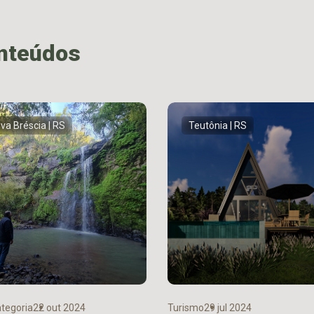
onteúdos
va Bréscia | RS
Teutônia | RS
tegoria
22 out 2024
Turismo
29 jul 2024