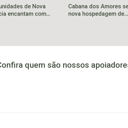
nidades de Nova
Cabana dos Amores s
cia encantam com
nova hospedagem de
uário e belezas
Teutônia
rais
Confira quem são nossos apoiadore