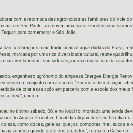
laborar com a retomada das agroindústrias familiares do Vale do 
pinas, em São Paulo, promoveu uma ação e montou uma barraca
 Taquari para comemorar o São João.
a das celebrações mais tradicionais e aguardadas do Brasil, rea
esta, marcada por uma rica diversidade cultural, reúne quadrilha,
ípicas, vestimentas, brincadeiras, jogos e muita comida caracterí
ardo, engenheiro agrônomo da empresa Energee Energia Renováv
 realizada em conjunto com a escola. “Por meio de indicação, ch
berdade de criar essa ação em parceria com a escola dos meus fi
m a ideia”, contou.
teceu no último sábado, 08, e no local foi montada uma tenda d
anner do Arranjo Produtivo Local das Agroindústrias Familiares 
coisas, como doces, geleias, queijos, compotas, mel, sucos e 
 havia vendido grande parte dos produtos”, ressaltou Galhardo.