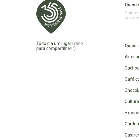
Quem 
Saiba 
que no
Todo dia um lugar único
Quais 
para compartilhar! :)
Artesa
Cachoe
Café co
Chocola
Cultura
Experiê
Garden
Gastro