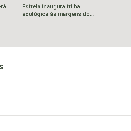
erá
Estrela inaugura trilha
ecológica às margens do
rio Taquari neste domingo
s