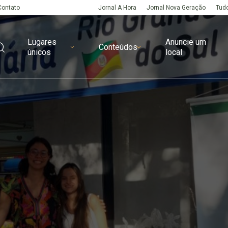
Contato
Jornal A Hora
Jornal Nova Geração
Tudo
Lugares
Anuncie um
Conteúdos
únicos
local