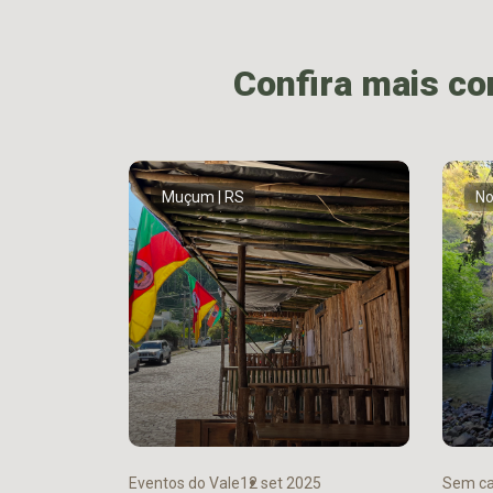
Confira mais c
Muçum | RS
No
Eventos do Vale
12 set 2025
Sem ca