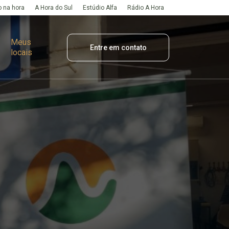
 na hora
A Hora do Sul
Estúdio Alfa
Rádio A Hora
Meus
Entre em contato
locais