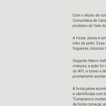
Com o intuito de co
Comunitária de Cam
produtos do Vale do
A Festa Junina é um
mês de junho. Essa f
fogueiras, músicas t
Segundo Marco Galh
crianças, a ação foi
do APL e tomei a li
prontamente aceitara
A festa junina acon
e identificada com b
“Compramos muitas 
da festa começar, já