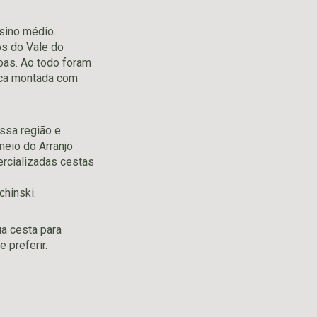
sino médio.
os do Vale do
oas. Ao todo foram
aca montada com
ssa região e
eio do Arranjo
ercializadas cestas
chinski.
ua cesta para
 preferir.