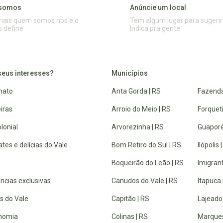
somos
Anúncie um local
mais quem somos nós e o
Tem algum lugar para sugerir
s define
Indica pra gente
seus interesses?
Municípios
nato
Anta Gorda | RS
Fazenda
iras
Arroio do Meio | RS
Forquet
lonial
Arvorezinha | RS
Guaporé
tes e delícias do Vale
Bom Retiro do Sul | RS
Ilópolis 
Boqueirão do Leão | RS
Imigrant
ncias exclusivas
Canudos do Vale | RS
Itapuca 
s do Vale
Capitão | RS
Lajeado
nomia
Colinas | RS
Marques