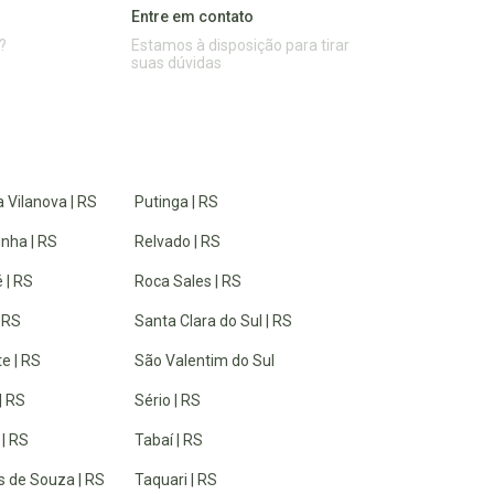
Entre em contato
?
Estamos à disposição para tirar
suas dúvidas
 Vilanova | RS
Putinga | RS
inha | RS
Relvado | RS
 | RS
Roca Sales | RS
| RS
Santa Clara do Sul | RS
e | RS
São Valentim do Sul
| RS
Sério | RS
 | RS
Tabaí | RS
 de Souza | RS
Taquari | RS