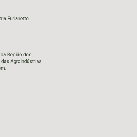
ia Furlanetto.
 da Região dos
 das Agroindústrias
em.