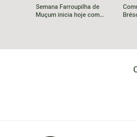
Semana Farroupilha de
Comu
Muçum inicia hoje com
Brés
show de Paulinho Mocelin
sant
natu