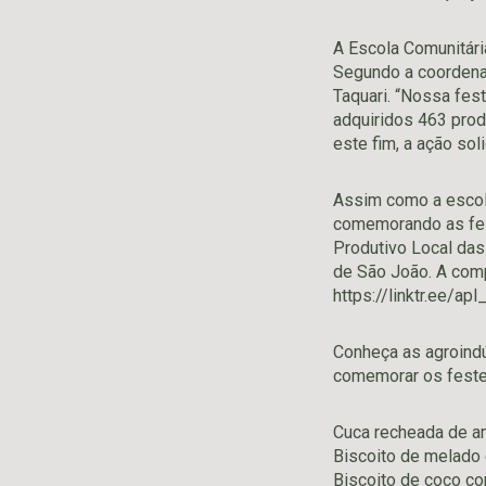
A Escola Comunitári
Segundo a coordenad
Taquari. “Nossa fes
adquiridos 463 pro
este fim, a ação sol
Assim como a escola
comemorando as fes
Produtivo Local das
de São João. A com
https://linktr.ee/ap
Conheça as agroindú
comemorar os festej
Cuca recheada de a
Biscoito de melado
Biscoito de coco co