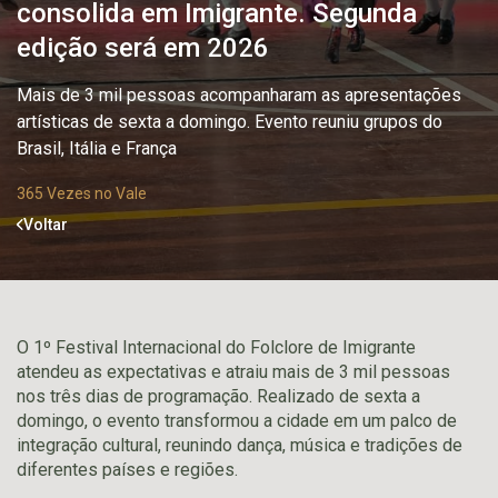
consolida em Imigrante. Segunda
edição será em 2026
Mais de 3 mil pessoas acompanharam as apresentações
artísticas de sexta a domingo. Evento reuniu grupos do
Brasil, Itália e França
365 Vezes no Vale
Voltar
O 1º Festival Internacional do Folclore de Imigrante
atendeu as expectativas e atraiu mais de 3 mil pessoas
nos três dias de programação. Realizado de sexta a
domingo, o evento transformou a cidade em um palco de
integração cultural, reunindo dança, música e tradições de
diferentes países e regiões.