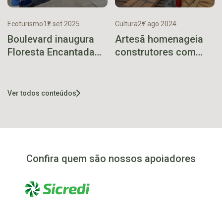
Ecoturismo
12 set 2025
Cultura
27 ago 2024
Boulevard inaugura
Artesã homenageia
Floresta Encantada
construtores com
com trilha e espaços
réplica em biscuit da
de contemplação
Ponte de Ferro
Ver todos conteúdos
Confira quem são nossos apoiadores