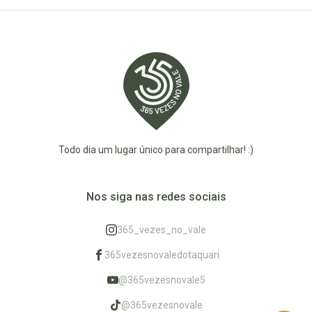
Todo dia um lugar único para compartilhar! :)
Nos siga nas redes sociais
365_vezes_no_vale
365vezesnovaledotaquari
@365vezesnovale5
@365vezesnovale