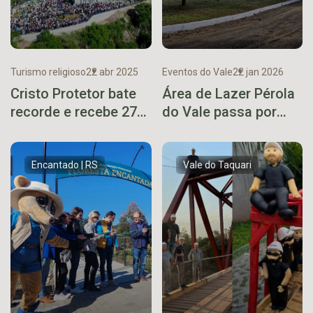
Turismo religioso
22 abr 2025
Eventos do Vale
22 jan 2026
Cristo Protetor bate
Área de Lazer Pérola
recorde e recebe 27
do Vale passa por
mil visitantes no
nova etapa de
feriadão
revitalização
Encantado | RS
Vale do Taquari