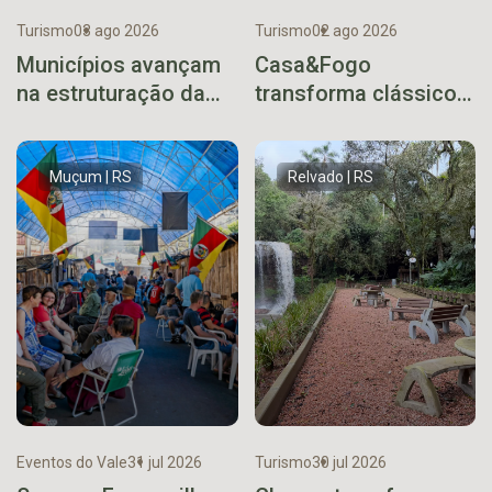
Turismo
03 ago 2026
Turismo
02 ago 2026
Municípios avançam
Casa&Fogo
na estruturação da
transforma clássico
Rota dos Açores em
uruguaio em xis
reunião técnica
gaúcho
Muçum | RS
Relvado | RS
Eventos do Vale
31 jul 2026
Turismo
30 jul 2026