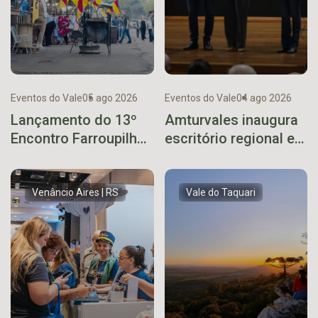
Eventos do Vale
05 ago 2026
Eventos do Vale
04 ago 2026
Lançamento do 13º
Amturvales inaugura
Encontro Farroupilha
escritório regional em
de Encantado ocorre
Arvorezinha
neste sábado
Venâncio Aires | RS
Vale do Taquari