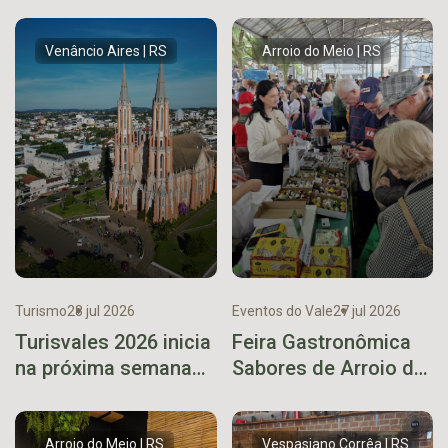
rota turística e aposta
desenvolvimento
em complexo da
regional, destaca
maior cuia de
ministro
Venâncio Aires | RS
Arroio do Meio | RS
chimarrão do Brasil
Turismo
28 jul 2026
Eventos do Vale
27 jul 2026
Turisvales 2026 inicia
Feira Gastronômica
na próxima semana
Sabores de Arroio do
com feira de
Meio supera
negócios e seminário
expectativas e
para o trade turístico
encerra 7ª edição
Arroio do Meio | RS
Vespasiano Corrêa | RS