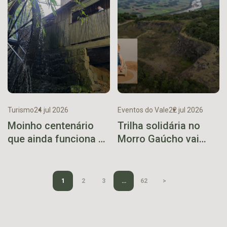
Turismo
24 jul 2026
Eventos do Vale
22 jul 2026
Moinho centenário
Trilha solidária no
que ainda funciona se
Morro Gaúcho vai
torna ponto turístico
arrecadar recursos
em Vespasiano
para campanha de
Corrêa
Léo
1
2
3
…
62