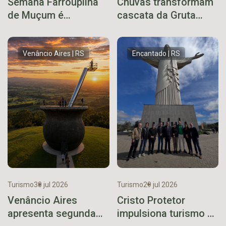
Semana Farroupilha
Chuvas transformam
de Muçum é
cascata da Gruta
cancelada após
Nossa Senhora de
decisão conjunta
Lourdes em
priorizar as
espetáculo da
Venâncio Aires | RS
Encantado | RS
demandas do
natureza
município
Turismo
30 jul 2026
Turismo
29 jul 2026
Venâncio Aires
Cristo Protetor
apresenta segunda
impulsiona turismo e