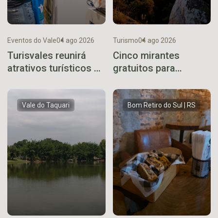
Eventos do Vale
04 ago 2026
Turismo
04 ago 2026
Turisvales reunirá
Cinco mirantes
atrativos turísticos de
gratuitos para
diferentes regiões do
descobrir no Vale do
Rio Grande do Sul
Taquari
Vale do Taquari
Bom Retiro do Sul | RS