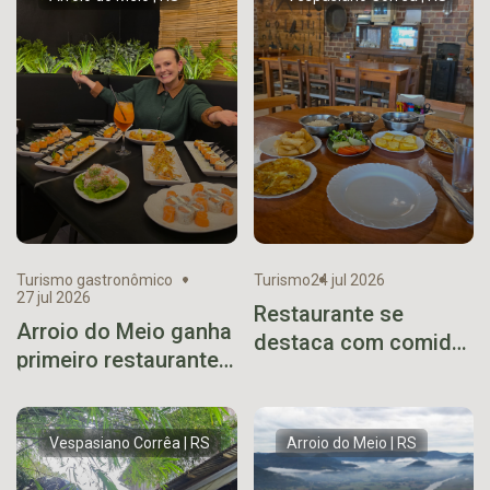
com sucesso de
público e vendas
Turismo gastronômico
Turismo
24 jul 2026
27 jul 2026
Restaurante se
Arroio do Meio ganha
destaca com comida
primeiro restaurante
caseira no caminho
especializado em
do Viaduto 13
sushi
Vespasiano Corrêa | RS
Arroio do Meio | RS