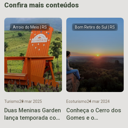
Confira mais conteúdos
Arroio do Meio | RS
Bom Retiro do Sul | RS
Turismo
20 mar 2025
Ecoturismo
24 mar 2024
Duas Meninas Garden
Conheça o Cerro dos
lança temporada com
Gomes e o
cadeira gigante
espetacular pôr do