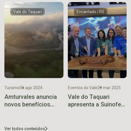
sol em Bom Retiro do
Sul
Vale do Taquari
Encantado | RS
Turismo
06 ago 2024
Eventos do Vale
29 mar 2025
Amturvales anuncia
Vale do Taquari
novos benefícios
apresenta a Suinofest
para associados
na 39ª UGAR
Ver todos conteúdos