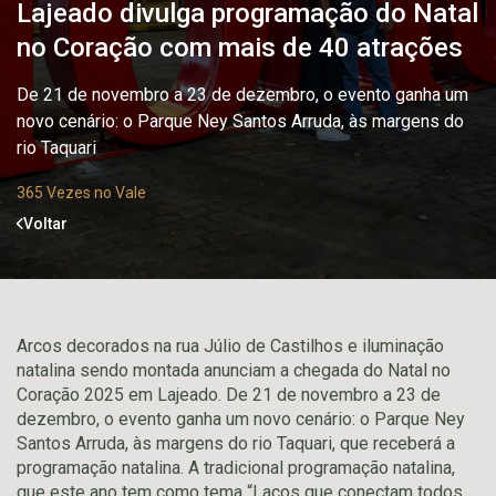
Lajeado divulga programação do Natal
no Coração com mais de 40 atrações
De 21 de novembro a 23 de dezembro, o evento ganha um
novo cenário: o Parque Ney Santos Arruda, às margens do
rio Taquari
365 Vezes no Vale
Voltar
Arcos decorados na rua Júlio de Castilhos e iluminação
natalina sendo montada anunciam a chegada do Natal no
Coração 2025 em Lajeado. De 21 de novembro a 23 de
dezembro, o evento ganha um novo cenário: o Parque Ney
Santos Arruda, às margens do rio Taquari, que receberá a
programação natalina. A tradicional programação natalina,
que este ano tem como tema “Laços que conectam todos