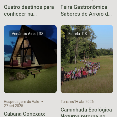
Quatro destinos para
Feira Gastronômica
conhecer na
Sabores de Arroio do
primavera/verão
Meio supera
expectativas e
encerra 7ª edição
Venâncio Aires | RS
Estrela | RS
com sucesso de
público e vendas
Hospedagem do Vale
Turismo
17 abr 2026
27 set 2025
Caminhada Ecológica
Cabana Conexão:
Noturna retorna no