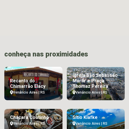
conheça nas proximidades
Igreja São Sebastião
Recanto do
Mártir e Praça
Chimarrão Elacy
Thomaz Pereira
Venâncio Aires | RS
Venâncio Aires | RS
Chácara Coutinho
Sítio Klafke
Venâncio Aires | RS
Venâncio Aires | RS