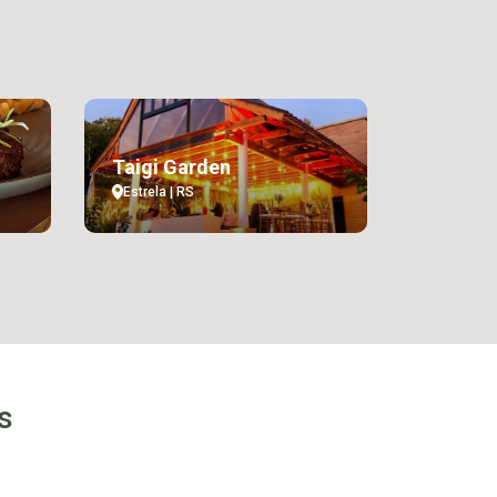
Taigi Garden
Estrela | RS
s