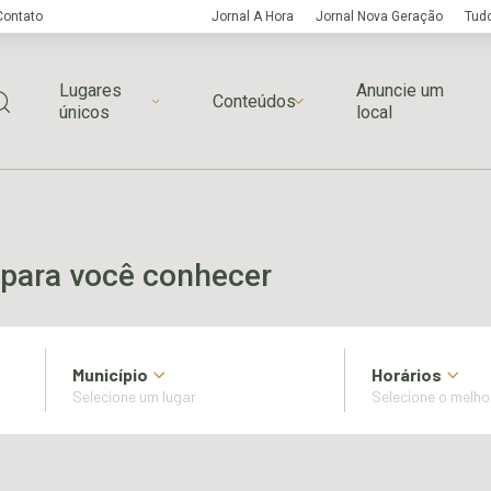
Contato
Jornal A Hora
Jornal Nova Geração
Tudo
Lugares
Anuncie um
Conteúdos
únicos
local
para você conhecer
Município
Horários