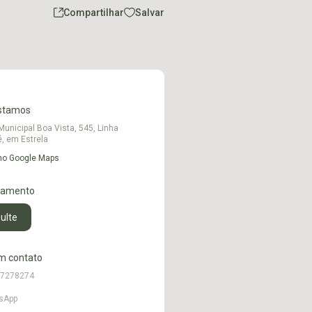
Compartilhar
Salvar
stamos
Municipal Boa Vista, 545, Linha
, em Estrela
 no Google Maps
namento
ulte
m contato
97278274
sApp