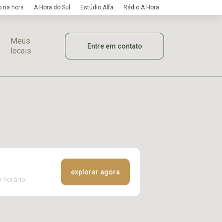
 na hora
A Hora do Sul
Estúdio Alfa
Rádio A Hora
Meus
Entre em contato
locais
explorar agora