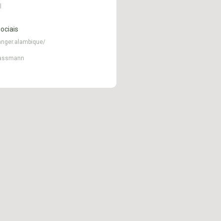
l
ociais
nger.alambique/
iassmann