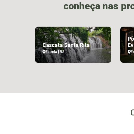
conheça nas pr
Pô
Cascata Santa Rita
Ev
Estrela | RS
Es