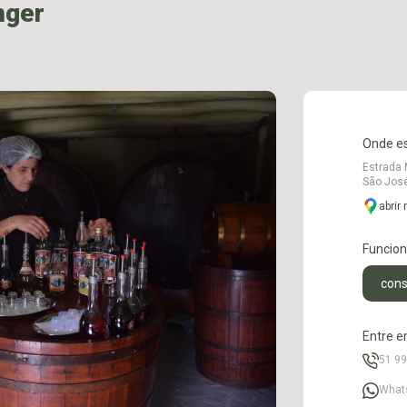
nger
Onde e
Estrada 
São José
abrir
Funcio
cons
Entre e
51 9
What