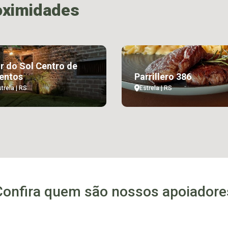
oximidades
r do Sol Centro de
entos
Parrillero 386
trela | RS
Estrela | RS
Confira quem são nossos apoiadore