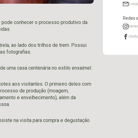
E-mai
Redes s
te pode conhecer o processo produtivo da
berwa
idas.
cled
trela, ao lado dos trilhos de trem. Possui
s fotografias.
de uma casa centenária no estilo enxaimel.
cotes aos visitantes. O primeiro deles com
o processo de produção (moagem,
namento e envelhecimento), além da
ssoa.
nsiste na visita para compra e degustação