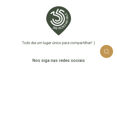
Todo dia um lugar único para compartilhar! :)
Nos siga nas redes sociais
365_vezes_no_vale
365vezesnovaledotaquari
@365vezesnovale5
@365vezesnovale