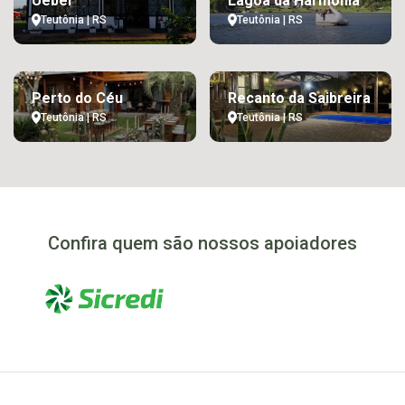
Üebel
Lagoa da Harmonia
Teutônia | RS
Teutônia | RS
Perto do Céu
Recanto da Saibreira
Teutônia | RS
Teutônia | RS
Confira quem são nossos apoiadores