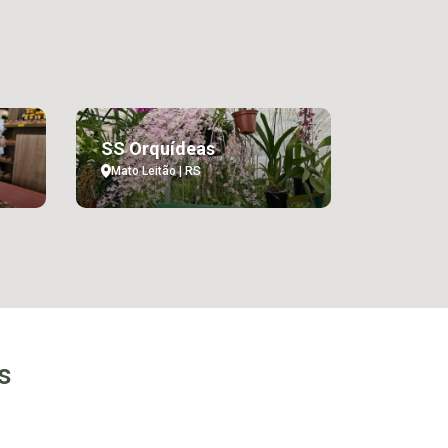
SS Orquídeas
Mato Leitão | RS
s