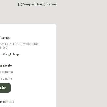
Compartilhar
Salvar
stamos
KM 13 INTERIOR, Mato Leitão -
35-000
 no Google Maps
namento
 a semana
de semana
ulte
m contato