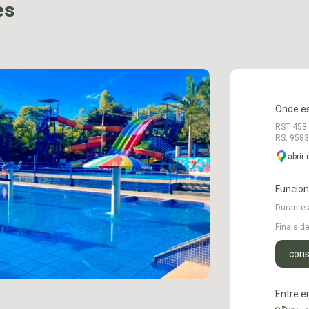
es
Onde e
RST 453 
RS, 958
abrir
Funcio
Durante
Finais 
cons
Entre e