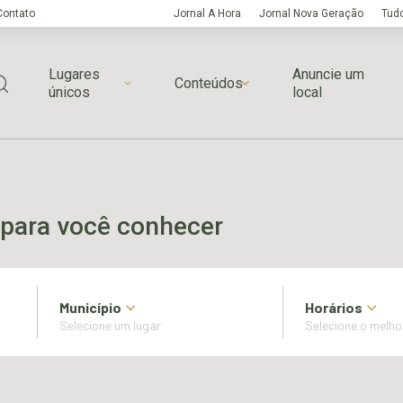
Contato
Jornal A Hora
Jornal Nova Geração
Tudo
Lugares
Anuncie um
Conteúdos
únicos
local
para você conhecer
Município
Horários