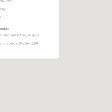
 998299959
sApp
l
ociais
ariofagundesoficial/?hl=pt-br
ario.fagundes?locale=pt_BR