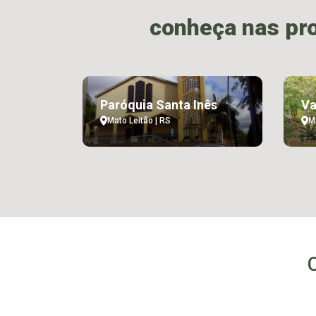
conheça nas pr
Paróquia Santa Inês
Va
Mato Leitão | RS
M