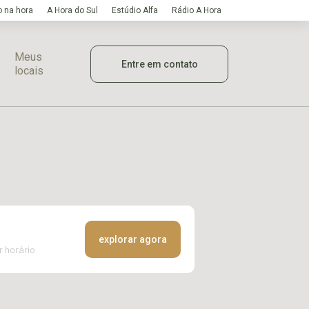
 na hora
A Hora do Sul
Estúdio Alfa
Rádio A Hora
Meus
Entre em contato
locais
explorar agora