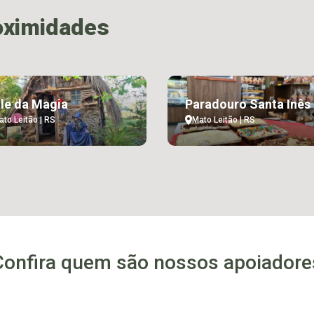
oximidades
le da Magia
Paradouro Santa Inês
ato Leitão | RS
Mato Leitão | RS
Confira quem são nossos apoiadore