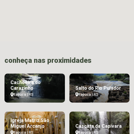
conheça nas proximidades
Cachoeira do
Carazinho
Salto do Rio Pulador
Itapuca | RS
Itapuca | RS
Igreja Matriz São
Miguel Arcanjo
Cascata da Capivara
Itapuca | RS
Itapuca | RS