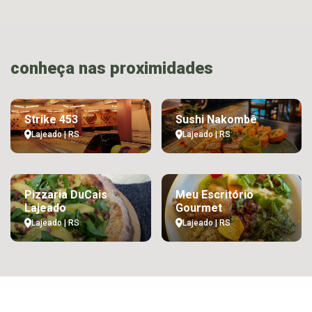
conheça nas proximidades
Strike 453
Sushi Nakombê
Lajeado | RS
Lajeado | RS
Pizzaria DuCais
Meu Escritório
Lajeado
Gourmet
Lajeado | RS
Lajeado | RS