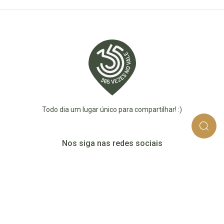
Todo dia um lugar único para compartilhar! :)
Nos siga nas redes sociais
365_vezes_no_vale
365vezesnovaledotaquari
@365vezesnovale5
@365vezesnovale