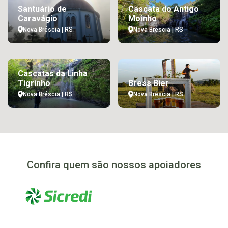
Santuário de
Cascata do Antigo
Caravágio
Moinho
Nova Bréscia | RS
Nova Bréscia | RS
Cascatas da Linha
Tigrinho
Bress Bier
Nova Bréscia | RS
Nova Bréscia | RS
Confira quem são nossos apoiadores