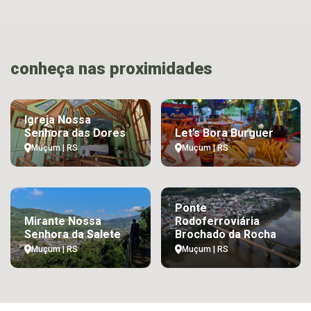
conheça nas proximidades
Igreja Nossa
Senhora das Dores
Let’s Bora Burguer
Muçum | RS
Muçum | RS
Ponte
Mirante Nossa
Rodoferroviária
Senhora da Salete
Brochado da Rocha
Muçum | RS
Muçum | RS