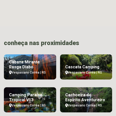
conheça nas proximidades
Cabana Mirante
Rasga Diabo
Cascata Camping
Vespasiano Corrêa | RS
Vespasiano Corrêa | RS
Camping Paraíso
Cachoeira do
Tropical V13
Espírito Aventureiro
Vespasiano Corrêa | RS
Vespasiano Corrêa | RS