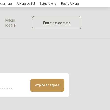
 na hora
A Hora do Sul
Estúdio Alfa
Rádio A Hora
Meus
Entre em contato
locais
explorar agora