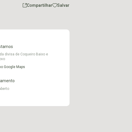
Compartilhar
Salvar
stamos
da divisa de Coqueiro Baixo e
ovo
 no Google Maps
namento
aberto