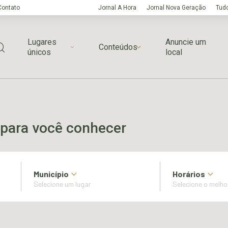
Contato
Jornal A Hora
Jornal Nova Geração
Tudo
Lugares
Anuncie um
Conteúdos
únicos
local
para você conhecer
Município
Horários