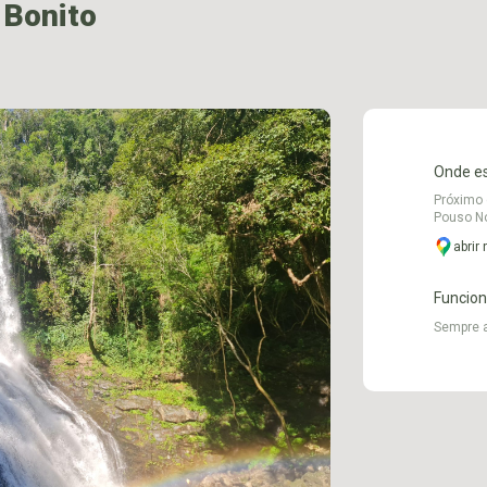
 Bonito
Onde e
Próximo 
Pouso N
abrir
Funcio
Sempre 