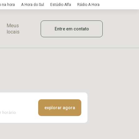
 na hora
A Hora do Sul
Estúdio Alfa
Rádio A Hora
Meus
Entre em contato
locais
explorar agora