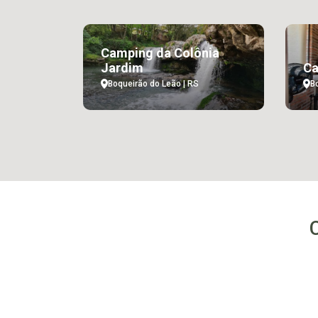
Camping da Colônia
Jardim
Ca
Boqueirão do Leão | RS
B