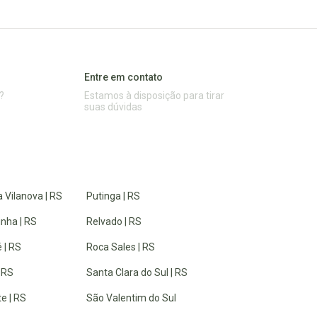
Entre em contato
?
Estamos à disposição para tirar
suas dúvidas
 Vilanova | RS
Putinga | RS
inha | RS
Relvado | RS
 | RS
Roca Sales | RS
| RS
Santa Clara do Sul | RS
e | RS
São Valentim do Sul