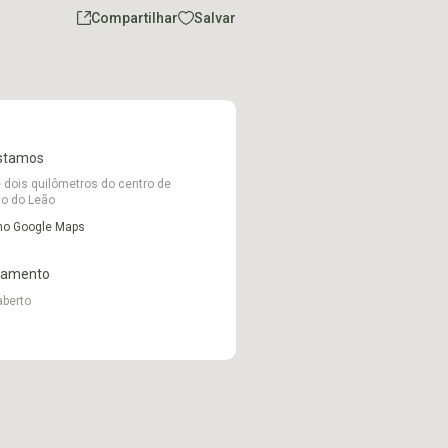
Compartilhar
Salvar
stamos
 dois quilômetros do centro de
o do Leão
 no Google Maps
namento
aberto