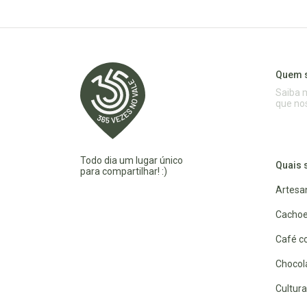
Quem 
Saiba 
que no
Todo dia um lugar único
Quais 
para compartilhar! :)
Artesa
Cachoe
Café co
Chocola
Cultura