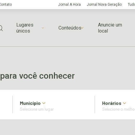
Contato
Jornal A Hora
Jornal Nova Geração
Tudo
Lugares
Anuncie um
Conteúdos
únicos
local
para você conhecer
Município
Horários