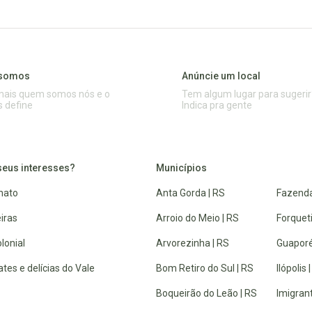
somos
Anúncie um local
mais quem somos nós e o
Tem algum lugar para sugerir
s define
Indica pra gente
seus interesses?
Municípios
nato
Anta Gorda | RS
Fazenda
iras
Arroio do Meio | RS
Forquet
lonial
Arvorezinha | RS
Guaporé
tes e delícias do Vale
Bom Retiro do Sul | RS
Ilópolis 
Boqueirão do Leão | RS
Imigrant