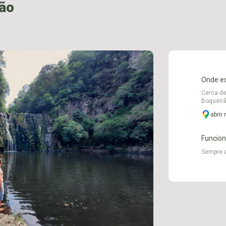
ão
Onde e
Cerca de
Boqueirã
abrir
Funcio
Sempre 